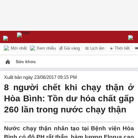
Mới nhất
Xem nhiều
💰 Giá vàng
📅 Lịch âm
☀️ Thời tiết

Sức khỏe
Xuất bản ngày 23/06/2017 09:15 PM
8 người chết khi chạy thận ở
Hòa Bình: Tồn dư hóa chất gấp
260 lần trong nước chạy thận
Nước chạy thận nhân tạo tại Bệnh viện Hòa
Bình có độ PH rất thấp, hàm lượng Florua cao