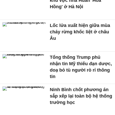
khu vực nhà Huấn 'Hoa
Hồng' ở Hà Nội
Lốc lửa xuất hiện giữa mùa
cháy rừng khốc liệt ở châu
Âu
Tổng thống Trump phủ
nhận tin Mỹ thiếu đạn dược,
doạ bỏ tù người rò rỉ thông
tin
Ninh Bình chốt phương án
sắp xếp lại toàn bộ hệ thống
trường học