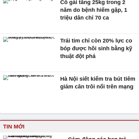
Cô gái tăng 25kg trong 2
năm do bệnh hiếm gặp, 1
triệu dân chỉ 70 ca
Trái tim chỉ còn 20% lực co
bóp được hồi sinh bằng kỹ
thuật đột phá
Hà Nội siết kiểm tra bút tiêm
giảm cân trôi nổi trên mạng
TIN MỚI