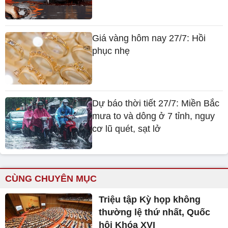
Giá vàng hôm nay 27/7: Hồi
phục nhẹ
Dự báo thời tiết 27/7: Miền Bắc
mưa to và dông ở 7 tỉnh, nguy
cơ lũ quét, sạt lở
CÙNG CHUYÊN MỤC
Triệu tập Kỳ họp không
thường lệ thứ nhất, Quốc
hội Khóa XVI