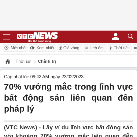
Mới nhất
Xem nhiều
💰 Giá vàng
📅 Lịch âm
☀️ Thời tiết

Thời sự
Chính trị
Cập nhật lúc 09:42 AM ngày 23/02/2023
70% vướng mắc trong lĩnh vực
bất động sản liên quan đến
pháp lý
(VTC News) -
Lấy ví dụ lĩnh vực bất động sản
với khoảng 70% vướng mắc liên quan đến