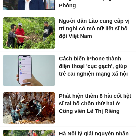
Phòng
Người dân Lào cung cấp vị
trí nghi có mộ nữ liệt sĩ bộ
đội Việt Nam
Cách biến iPhone thành
điện thoại 'cục gạch', giúp
trẻ cai nghiện mạng xã hội
Phát hiện thêm 8 hài cốt liệt
sĩ tại hố chôn thứ hai ở
Công viên Lê Thị Riêng
Hà Nội lý giải nguyên nhân