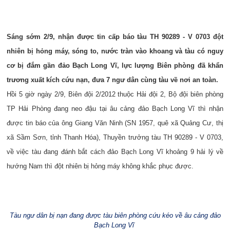
Sáng sớm 2/9, nhận được tin cấp báo tàu TH 90289 - V 0703 đột
nhiên bị hỏng máy, sóng to, nước tràn vào khoang và tàu có nguy
cơ bị đắm gần đảo Bạch Long Vĩ, lực lượng Biên phòng đã khẩn
trương xuất kích cứu nạn, đưa 7 ngư dân cùng tàu về nơi an toàn.
Hồi 5 giờ ngày 2/9, Biên đội 2/2012 thuộc Hải đội 2, Bộ đội biên phòng
TP Hải Phòng đang neo đậu tại âu cảng đảo Bạch Long Vĩ thì nhận
được tin báo của ông Giang Văn Ninh (SN 1957, quê xã Quảng Cư, thị
xã Sầm Sơn, tỉnh Thanh Hóa), Thuyền trưởng tàu TH 90289 - V 0703,
về việc tàu đang đánh bắt cách đảo Bạch Long Vĩ khoảng 9 hải lý về
hướng Nam thì đột nhiên bị hỏng máy không khắc phục được.
Tàu ngư dân bị nạn đang được tàu biên phòng cứu kéo về âu cảng đảo
Bạch Long Vĩ