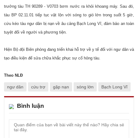
trưởng tàu TH 90289 - V0703 bơm nước ra khỏi khoang máy. Sau đó,
tàu BP 02.11.01 tiếp tục vật lộn với sóng to gió lớn trong suốt 5 giờ,
cứu kéo tàu ngư dân bị nạn về âu cảng Bạch Long Vĩ, đảm bảo an toàn
tuyệt đối về người và phương tiện.
Hiện Bộ đội Biên phòng đang triển khai hỗ trợ về y tế đối với ngư dân và
tạo điều kiện để sửa chữa khắc phục sự cố hỏng tàu.
Theo NLĐ
ngư dân
cứu trợ
gặp nạn
sóng lớn
Bạch Long Vĩ
Bình luận