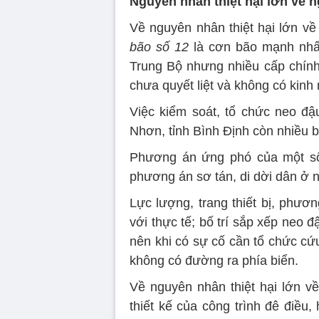
Nguyên nhân thiệt hại lớn về 
Về nguyên nhân thiệt hại lớn v
bão số 12
là cơn bão mạnh nhấ
Trung Bộ nhưng nhiều cấp chín
chưa quyết liệt và không có kinh
Việc kiểm soát, tổ chức neo đậ
Nhơn, tỉnh Bình Định còn nhiều b
Phương án ứng phó của một số 
phương án sơ tán, di dời dân ở 
Lực lượng, trang thiết bị, phươ
với thực tế; bố trí sắp xếp neo 
nên khi có sự cố cần tổ chức cứ
không có đường ra phía biển.
Về nguyên nhân thiệt hại lớn v
thiết kế của công trình đê điều