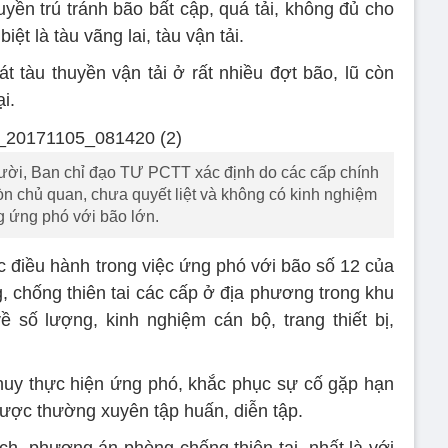
uyền trú tránh bão bất cập, quá tải, không đủ cho
iệt là tàu vãng lai, tàu vận tải.
t tàu thuyền vận tải ở rất nhiều đợt bão, lũ còn
i.
gười, Ban chỉ đạo TƯ PCTT xác định do các cấp chính
 chủ quan, chưa quyết liệt và không có kinh nghiệm
g ứng phó với bão lớn.
ực điều hành trong việc ứng phó với bão số 12 của
chống thiên tai các cấp ở địa phương trong khu
 số lượng, kinh nghiệm cán bộ, trang thiết bị,
huy thực hiện ứng phó, khắc phục sự cố gặp hạn
được thường xuyên tập huấn, diễn tập.
, phương án phòng chống thiên tai, nhất là với