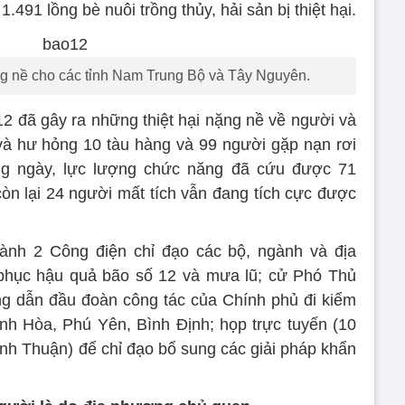
1.491 lồng bè nuôi trồng thủy, hải sản bị thiệt hại.
ặng nề cho các tỉnh Nam Trung Bộ và Tây Nguyên.
 12 đã gây ra những thiệt hại nặng nề về người và
và hư hỏng 10 tàu hàng và 99 người gặp nạn rơi
ng ngày, lực lượng chức năng đã cứu được 71
 còn lại 24 người mất tích vẫn đang tích cực được
nh 2 Công điện chỉ đạo các bộ, ngành và địa
 phục hậu quả bão số 12 và mưa lũ; cử Phó Thủ
g dẫn đầu đoàn công tác của Chính phủ đi kiểm
Khánh Hòa, Phú Yên, Bình Định; họp trực tuyến (10
ình Thuận) để chỉ đạo bổ sung các giải pháp khẩn