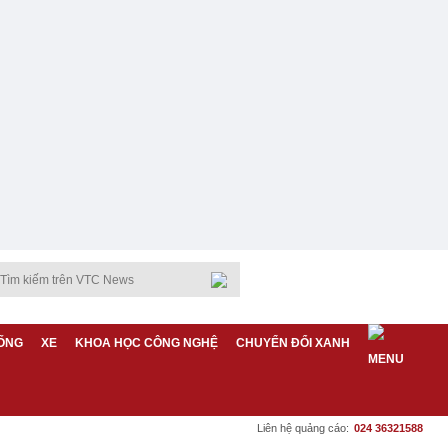
ỐNG
XE
KHOA HỌC CÔNG NGHỆ
CHUYỂN ĐỔI XANH
Liên hệ quảng cáo:
024 36321588