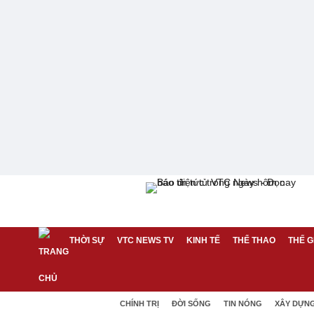
THỜI SỰ
VTC NEWS TV
KINH TẾ
THỂ THAO
THẾ G
CHÍNH TRỊ
ĐỜI SỐNG
TIN NÓNG
XÂY DỰN