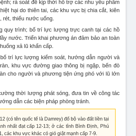
bệnh; rà soát để kịp thời hỗ trợ các nhu yếu phẩm
hiệt hại do thiên tai, các khu vực bị chia cắt, kiên
, rét, thiếu nước uống.
quy trình; bố trí lực lượng trực canh tại các hồ
đầy nước. Triển khai phương án đảm bảo an toàn
 huống xả lũ khẩn cấp.
bố trí lực lượng kiểm soát, hướng dẫn người và
tràn, khu vực đường giao thông bị ngập, bến đò
àn cho người và phương tiện ứng phó với lũ lớn
ường thời lượng phát sóng, đưa tin về công tác
ướng dẫn các biện pháp phòng tránh.
 (có tên quốc tế là Damrey) đổ bộ vào đất liền tại
nh nhất đạt cấp 12-13; ở các tỉnh Bình Định, Phú
, các khu vực khác có gió giật mạnh cấp 7-9.