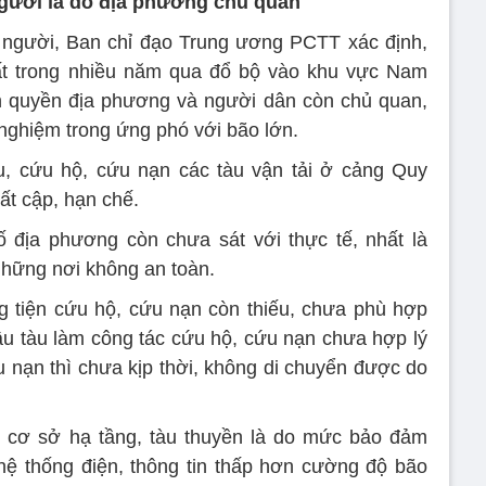
người là do địa phương chủ quan
ề người, Ban chỉ đạo Trung ương PCTT xác định,
t trong nhiều năm qua đổ bộ vào khu vực Nam
h quyền địa phương và người dân còn chủ quan,
 nghiệm trong ứng phó với bão lớn.
u, cứu hộ, cứu nạn các tàu vận tải ở cảng Quy
ất cập, hạn chế.
địa phương còn chưa sát với thực tế, nhất là
những nơi không an toàn.
ng tiện cứu hộ, cứu nạn còn thiếu, chưa phù hợp
đậu tàu làm công tác cứu hộ, cứu nạn chưa hợp lý
u nạn thì chưa kịp thời, không di chuyển được do
ề cơ sở hạ tầng, tàu thuyền là do mức bảo đảm
, hệ thống điện, thông tin thấp hơn cường độ bão