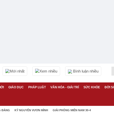
Mới nhất
Xem nhiều
Bình luận nhiều
IỚI
GIÁO DỤC
PHÁP LUẬT
VĂN HÓA - GIẢI TRÍ
SỨC KHỎE
ĐỜI S
G ĐẢNG
KỶ NGUYÊN VƯƠN MÌNH
GIẢI PHÓNG MIỀN NAM 30-4