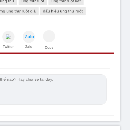
ung thư
ung thư ruột
ung thư ruột kết
ứng ung thư ruột già
dấu hiệu ung thư ruột
Zalo
Twitter
Zalo
Copy