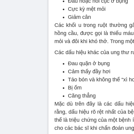
Đau hoặc nổi cục ở bụng
Cực kỳ mệt mỏi
Giảm cân
Các khối u trong ruột thường g
hồng cầu, được gọi là thiếu máu
mỏi và đôi khi khó thở. Trong một
Các dấu hiệu khác của ung thư r
Đau quặn ở bụng
Cảm thấy đầy hơi
Táo bón và không thể “xì hơ
Bị ốm
Căng thẳng
Mặc dù trên đây là các dấu hi
rằng, dấu hiệu rõ rệt nhất của b
thể là triệu chứng của một bệnh 
cho các bác sĩ khi chẩn đoán ung