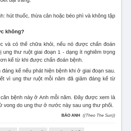
oét đại tràng.
h: hút thuốc, thừa cân hoặc béo phì và không tập
ợc không?
ược và có thể chữa khỏi, nếu nó được chẩn đoán
 ung thư ruột giai đoạn 1 - dạng ít nghiêm trọng
hơn kể từ khi được chẩn đoán bệnh.
m đáng kể nếu phát hiện bệnh khi ở giai đoạn sau.
ết vì ung thư ruột mỗi năm đã giảm đáng kể từ
ì căn bệnh này ở Anh mỗi năm. Đây được xem là
ử vong do ung thư ở nước này sau ung thư phổi.
BẢO ANH
((Theo The Sun))