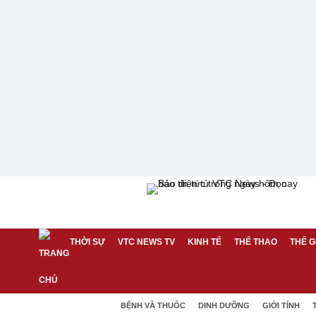
THỜI SỰ
VTC NEWS TV
KINH TẾ
THỂ THAO
THẾ G
BỆNH VÀ THUỐC
DINH DƯỠNG
GIỚI TÍNH