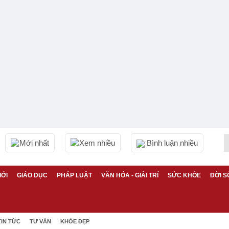
Mới nhất
Xem nhiều
Bình luận nhiều
IỚI
GIÁO DỤC
PHÁP LUẬT
VĂN HÓA - GIẢI TRÍ
SỨC KHỎE
ĐỜI S
TIN TỨC
TƯ VẤN
KHỎE ĐẸP