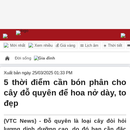
Mới nhất
Xem nhiều
💰 Giá vàng
📅 Lịch âm
☀️ Thời tiết

Đời sống
Gia đình
Xuất bản ngày 25/03/2025 01:33 PM
5 thời điểm cần bón phân cho
cây đỗ quyên để hoa nở dày, to
đẹp
(VTC News) -
Đỗ quyên là loại cây đòi hỏi
lượng dinh dưỡng cao, do đó bạn cần đặc