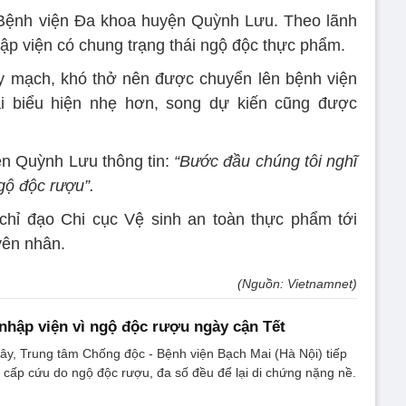
Bệnh viện Đa khoa huyện Quỳnh Lưu. Theo lãnh
ập viện có chung trạng thái ngộ độc thực phẩm.
ụy mạch, khó thở nên được chuyển lên bệnh viện
ại biểu hiện nhẹ hơn, song dự kiến cũng được
n Quỳnh Lưu thông tin:
“Bước đầu chúng tôi nghĩ
gộ độc rượu”.
hỉ đạo Chi cục Vệ sinh an toàn thực phẩm tới
yên nhân.
(Nguồn: Vietnamnet)
 nhập viện vì ngộ độc rượu ngày cận Tết
ây, Trung tâm Chống độc - Bệnh viện Bạch Mai (Hà Nội) tiếp
cấp cứu do ngộ độc rượu, đa số đều để lại di chứng nặng nề.