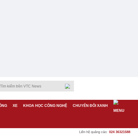
ỐNG
XE
KHOA HỌC CÔNG NGHỆ
CHUYỂN ĐỔI XANH
Liên hệ quảng cáo:
024 36321588