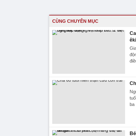
CÙNG CHUYÊN MỤC
Ca
êk
Gia
độn
điều
Ch
Ngư
tuổ
ba 
Bé