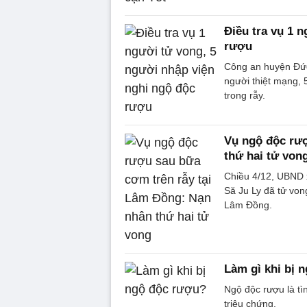
Điều tra vụ 1 
rượu
Công an huyện Đức
người thiệt mạng, 
trong rẫy.
Vụ ngộ độc rư
thứ hai tử von
Chiều 4/12, UBND 
Să Ju Ly đã tử von
Lâm Đồng.
Làm gì khi bị 
Ngộ độc rượu là tì
triệu chứng.