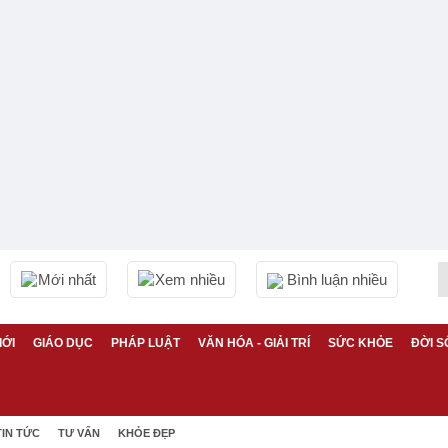
Mới nhất
Xem nhiều
Bình luận nhiều
IỚI
GIÁO DỤC
PHÁP LUẬT
VĂN HÓA - GIẢI TRÍ
SỨC KHỎE
ĐỜI S
TIN TỨC
TƯ VẤN
KHỎE ĐẸP