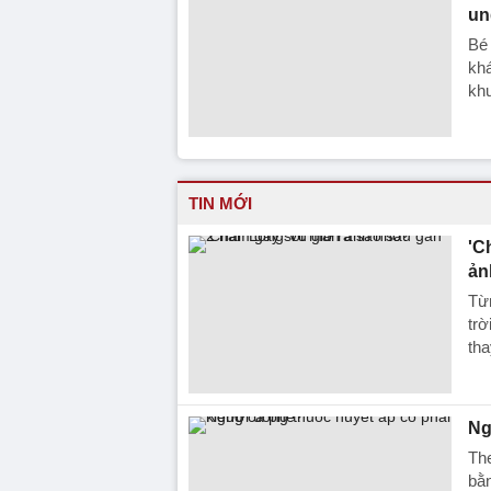
un
Bé 
khá
kh
TIN MỚI
'C
ản
Từn
trờ
tha
Ng
The
bằn