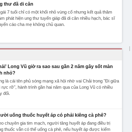
g thư đã di căn
gái 7 tuổi chỉ có một khối nhỏ vùng cổ nhưng kết quả thăm
m phát hiện ung thư tuyến giáp đã di căn nhiều hạch, bác sĩ
uyến cáo cha mẹ không chủ quan.
hải' Long Vũ giờ ra sao sau gần 2 năm gây sốt màn
h nhỏ?
g là cái tên phủ sóng mạng xã hội nhờ vai Chải trong "Đi giữa
i rực rỡ", hành trình gần hai năm qua của Long Vũ có nhiều
y đổi.
ười uống thuốc huyết áp có phải kiêng cà phê?
o chuyên gia tim mạch, người tăng huyết áp đang điều trị
g thuốc vẫn có thể uống cà phê, nếu huyết áp được kiểm