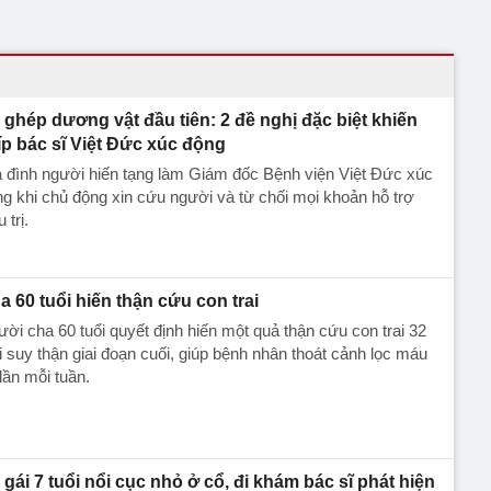
 ghép dương vật đầu tiên: 2 đề nghị đặc biệt khiến
íp bác sĩ Việt Đức xúc động
 đình người hiến tạng làm Giám đốc Bệnh viện Việt Đức xúc
g khi chủ động xin cứu người và từ chối mọi khoản hỗ trợ
 trị.
a 60 tuổi hiến thận cứu con trai
ời cha 60 tuổi quyết định hiến một quả thận cứu con trai 32
i suy thận giai đoạn cuối, giúp bệnh nhân thoát cảnh lọc máu
lần mỗi tuần.
 gái 7 tuổi nổi cục nhỏ ở cổ, đi khám bác sĩ phát hiện