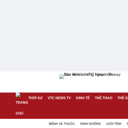
THỜI SỰ
VTC NEWS TV
KINH TẾ
THỂ THAO
THẾ G
BỆNH VÀ THUỐC
DINH DƯỠNG
GIỚI TÍNH