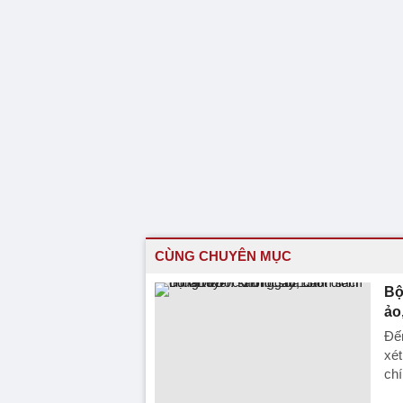
CÙNG CHUYÊN MỤC
Bộ
ảo
Đến
xé
chí