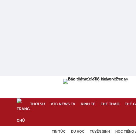
THỜI SỰ
VTC NEWS TV
KINH TẾ
THỂ THAO
THẾ G
TIN TỨC
DU HỌC
TUYỂN SINH
HỌC TIẾNG