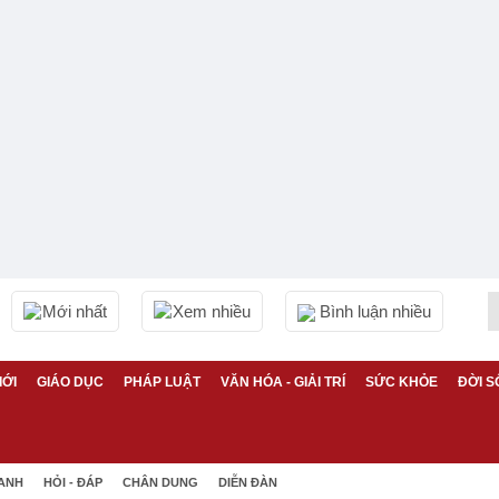
Mới nhất
Xem nhiều
Bình luận nhiều
IỚI
GIÁO DỤC
PHÁP LUẬT
VĂN HÓA - GIẢI TRÍ
SỨC KHỎE
ĐỜI S
 ANH
HỎI - ĐÁP
CHÂN DUNG
DIỄN ĐÀN