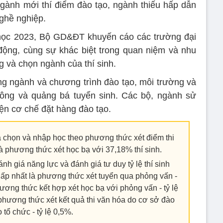
ngành mới thí điểm đào tạo, ngành thiếu hấp dẫn
nghề nghiệp.
 học 2023, Bộ GD&ĐT khuyến cáo các trường đại
động, cùng sự khác biệt trong quan niệm và nhu
g và chọn ngành của thí sinh.
g ngành và chương trình đào tạo, môi trường và
hông và quảng bá tuyển sinh. Các bộ, ngành sử
ện cơ chế đặt hàng đào tạo.
a chọn và nhập học theo phương thức xét điểm thi
à phương thức xét học bạ với 37,18% thí sinh.
nh giá năng lực và đánh giá tư duy tỷ lệ thí sinh
ấp nhất là phương thức xét tuyển qua phỏng vấn -
hương thức kết hợp xét học bạ với phỏng vấn - tỷ lệ
phương thức xét kết quả thi văn hóa do cơ sở đào
o tổ chức - tỷ lệ 0,5%.