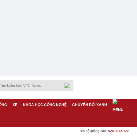
ỐNG
XE
KHOA HỌC CÔNG NGHỆ
CHUYỂN ĐỔI XANH
Liên hệ quảng cáo:
024 36321588