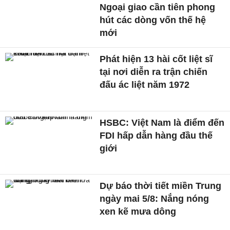
Ngoại giao cần tiên phong
hút các dòng vốn thế hệ
mới
Phát hiện 13 hài cốt liệt sĩ
tại nơi diễn ra trận chiến
đấu ác liệt năm 1972
HSBC: Việt Nam là điểm đến
FDI hấp dẫn hàng đầu thế
giới
Dự báo thời tiết miền Trung
ngày mai 5/8: Nắng nóng
xen kẽ mưa dông