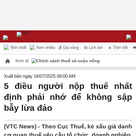
Mới nhất
Xem nhiều
💰 Giá vàng
📅 Lịch âm
☀️ Thời tiết

Kinh tế
Chính sách thuế và cuộc sống
Xuất bản ngày 16/07/2025 06:00 AM
5 điều người nộp thuế nhất
định phải nhớ để không sập
bẫy lừa đảo
(VTC News) -
Theo Cục Thuế, kẻ xấu giả danh
cơ quan thuế yêu cầu tổ chức, doanh nghiệp,