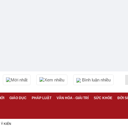
Mới nhất
Xem nhiều
Bình luận nhiều
IỚI
GIÁO DỤC
PHÁP LUẬT
VĂN HÓA - GIẢI TRÍ
SỨC KHỎE
ĐỜI S
Ý KIẾN