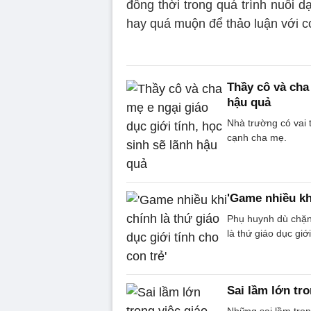
đồng thời trong quá trình nuôi 
hay quá muộn để thảo luận với con
Thầy cô và cha 
hậu quả
Nhà trường có vai t
cạnh cha mẹ.
'Game nhiều khi
Phụ huynh dù chặn
là thứ giáo dục gi
Sai lầm lớn tro
Những sai lầm tron