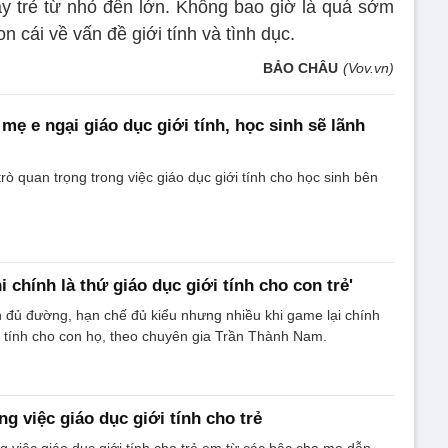
dạy trẻ từ nhỏ đến lớn. Không bao giờ là quá sớm
 cái về vấn đề giới tính và tình dục.
BẢO CHÂU
(Vov.vn)
mẹ e ngại giáo dục giới tính, học sinh sẽ lãnh
rò quan trọng trong việc giáo dục giới tính cho học sinh bên
 chính là thứ giáo dục giới tính cho con trẻ'
 đủ đường, hạn chế đủ kiểu nhưng nhiều khi game lại chính
ới tính cho con họ, theo chuyên gia Trần Thành Nam.
ng việc giáo dục giới tính cho trẻ
g việc giáo dục giới tính cho trẻ em từ các bậc cha mẹ dẫn