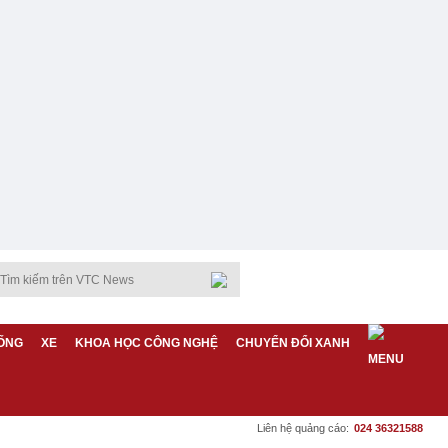
ỐNG
XE
KHOA HỌC CÔNG NGHỆ
CHUYỂN ĐỔI XANH
Liên hệ quảng cáo:
024 36321588