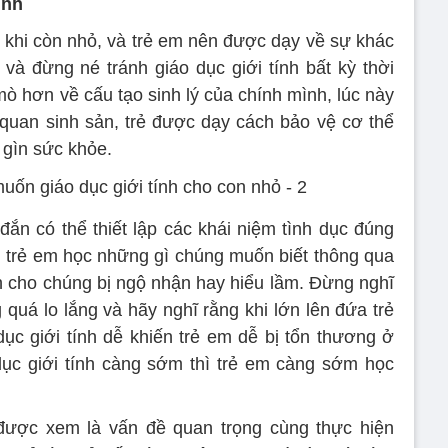
ính
ừ khi còn nhỏ, và trẻ em nên được dạy về sự khác
 và đừng né tránh giáo dục giới tính bất kỳ thời
mò hơn về cấu tạo sinh lý của chính mình, lúc này
quan sinh sản, trẻ được dạy cách bảo vệ cơ thể
 gìn sức khỏe.
 đắn có thể thiết lập các khái niệm tình dục đúng
n trẻ em học những gì chúng muốn biết thông qua
 cho chúng bị ngộ nhận hay hiểu lầm. Đừng nghĩ
quá lo lắng và hãy nghĩ rằng khi lớn lên đứa trẻ
 dục giới tính dễ khiến trẻ em dễ bị tổn thương ở
o dục giới tính càng sớm thì trẻ em càng sớm học
 được xem là vấn đề quan trọng cùng thực hiện