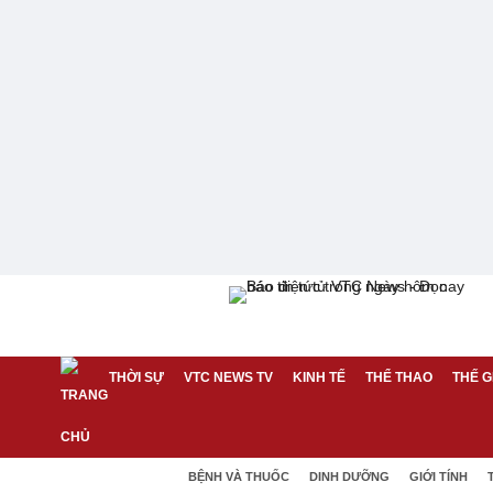
THỜI SỰ
VTC NEWS TV
KINH TẾ
THỂ THAO
THẾ G
BỆNH VÀ THUỐC
DINH DƯỠNG
GIỚI TÍNH