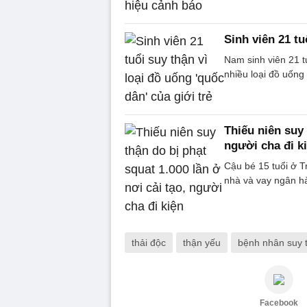
Sinh viên 21 tu
Nam sinh viên 21 t
nhiều loại đồ uống
Thiếu niên suy 
người cha đi k
Cậu bé 15 tuổi ở T
nhà và vay ngân hà
thải độc
thận yếu
bệnh nhân suy 
Facebook