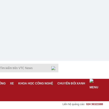
ỐNG
XE
KHOA HỌC CÔNG NGHỆ
CHUYỂN ĐỔI XANH
Liên hệ quảng cáo:
024 36321588