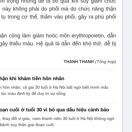
êm trọng nhưng dễ bị bỏ qua khi suy giảm chức
ng này không phải do phổi mà do chức năng thận
 tụ trong cơ thể, thấm vào phổi, gây ra phù phổi
hận cũng làm giảm hoóc môn erythropoietin, dẫn
ây thiếu máu. Hệ quả là dẫn đến khó thở, dễ bị
THANH THANH
(Tổng hợp)
thận khi khám tiền hôn nhân
 hôn nhân, cô gái 30 tuổi ở Hà Nội bất ngờ biết mình mắc
 lọc máu định kỳ để duy trì sự sống.
oạn cuối ở tuổi 30 vì bỏ qua dấu hiệu cảnh báo
 thay đổi vị giác, nam thanh niên 30 tuổi ở Hà Nội không ngờ
 bệnh suy thận giai đoạn cuối.