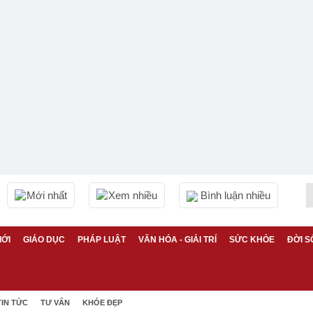
Mới nhất
Xem nhiều
Bình luận nhiều
IỚI
GIÁO DỤC
PHÁP LUẬT
VĂN HÓA - GIẢI TRÍ
SỨC KHỎE
ĐỜI S
TIN TỨC
TƯ VẤN
KHỎE ĐẸP