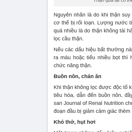
Thận quá tải có t
Nguyên nhân là do khi thận suy
cơ thể bị rối loạn. Lượng nước t
quá nhiều là do thận không tái hấ
lọc cầu thận.
Nếu các dấu hiệu bất thường này
ra máu hoặc tiểu nhiều bọt thì
chức năng thận.
Buồn nôn, chán ăn
Khi thận không lọc được độc tố kh
tiêu hóa, dẫn đến buồn nôn, đầ
san Journal of Renal Nutrition c
đoạn đầu bị giảm cảm giác thèm 
Khó thở, hụt hơi