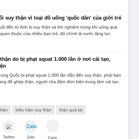
ổi suy thận vì loại đồ uống 'quốc dân' của giới trẻ
uổi đến từ Anh bị suy thận và tim nghiêm trọng khi uống quá
 quen thuộc của nhiều bạn trẻ, đó chính là nước tăng lực.
thận do bị phạt squat 1.000 lần ở nơi cải tạo,
iện
rung Quốc bị phạt squat 1.000 lần dẫn đến suy thận, phải bán
ng để ghép thận, người cha đâm đơn kiện trung tâm cải tạo.
thận
biểu hiện suy thận
thận quá tải
Zalo
Twitter
Zalo
Copy