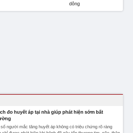
dông
ch đo huyết áp tại nhà giúp phát hiện sớm bất
ường
số người mắc tăng huyết áp không có triệu chứng rõ ràng
 chỉ được phát hiện khi bệnh đã gây tổn thương tim, não, thận