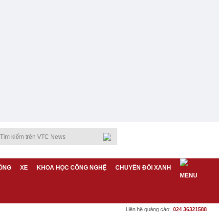
ỐNG
XE
KHOA HỌC CÔNG NGHỆ
CHUYỂN ĐỔI XANH
Liên hệ quảng cáo:
024 36321588