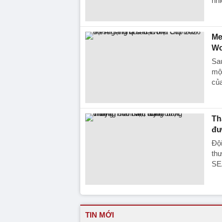
nh
Me
Wo
Sau
mộ
của
Th
đư
Đội
th
SEA
TIN MỚI