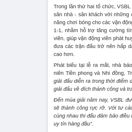
Trong lần thứ hai tổ chức, VSBL 
sân nhà - sân khách với những 
năng chơi bóng cho các vận động
1-1, nhằm hỗ trợ tăng cường t
viên, giúp vận động viên phát hu
đưa các trận đấu trở nên hấp 
cao hơn.
Phát biểu tại lễ ra mắt, nhà b
niên Tiền phong và Nhi đồng, T
giải đấu diễn ra trong thời điể
giải đấu về đích thành công và t
Đến mùa giải năm nay, VSBL được
sẽ thành công rực rỡ. Với tư cá
cùng nhau thi đấu đảm bảo điều l
uy tín hàng đầu”.