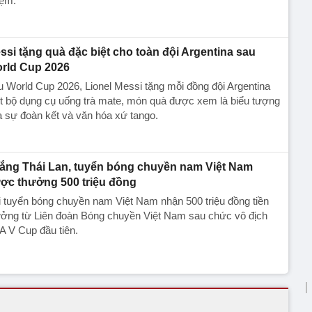
iệm.
ssi tặng quà đặc biệt cho toàn đội Argentina sau
rld Cup 2026
 World Cup 2026, Lionel Messi tặng mỗi đồng đội Argentina
t bộ dụng cụ uống trà mate, món quà được xem là biểu tượng
 sự đoàn kết và văn hóa xứ tango.
ắng Thái Lan, tuyển bóng chuyền nam Việt Nam
ợc thưởng 500 triệu đồng
 tuyển bóng chuyền nam Việt Nam nhận 500 triệu đồng tiền
ưởng từ Liên đoàn Bóng chuyền Việt Nam sau chức vô địch
 V Cup đầu tiên.