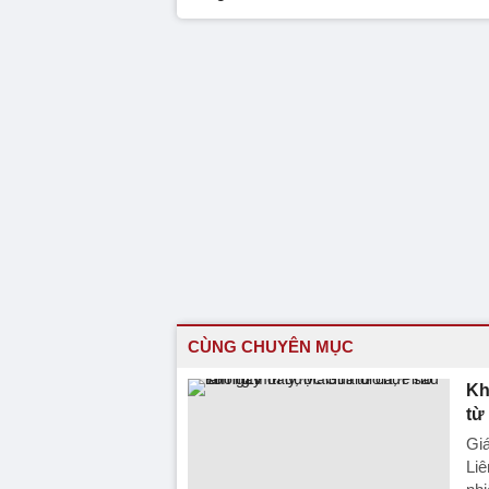
CÙNG CHUYÊN MỤC
Kh
từ
Giá
Liê