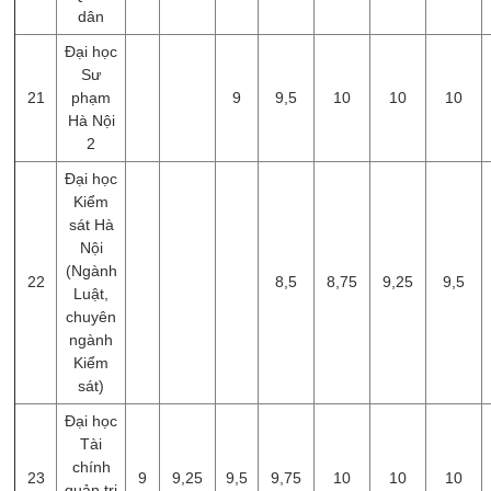
dân
Đại học
Sư
21
phạm
9
9,5
10
10
10
Hà Nội
2
Đại học
Kiểm
sát Hà
Nội
(Ngành
22
8,5
8,75
9,25
9,5
Luật,
chuyên
ngành
Kiểm
sát)
Đại học
Tài
chính
23
9
9,25
9,5
9,75
10
10
10
quản trị