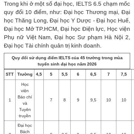
Trong khi ở một số đại học, IELTS 6.5 chạm mốc
quy đổi 10 điểm, như: Đại học Thương mại, Đại
học Thăng Long, Đại học Y Dược - Đại học Huế,
Đại học Mở TP.HCM, Đại học Điện lực, Học viện
Phụ nữ Việt Nam, Đại học Sư phạm Hà Nội 2,
Đại học Tài chính quản trị kinh doanh.
Quy đổi sử dụng điểm IELTS của 45 trường trong mùa
tuyển sinh đại học năm 2026
STT
Trường
4,5
5
5,5
6
6,5
7
7,5
Học
viện
Báo chí
1
7
8
9
9,5
10
10
và
Tuyên
truyền
Đại học
Bách