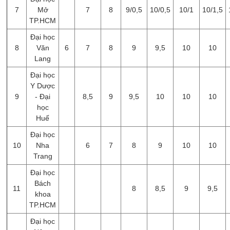
7
Mở
7
8
9/0,5
10/0,5
10/1
10/1,5
TP.HCM
Đại học
8
Văn
6
7
8
9
9,5
10
10
Lang
Đại học
Y Dược
9
- Đại
8,5
9
9,5
10
10
10
học
Huế
Đại học
10
Nha
6
7
8
9
10
10
Trang
Đại học
Bách
11
8
8,5
9
9,5
khoa
TP.HCM
Đại học