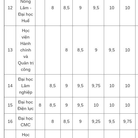
Nông
12
Lâm -
8
8,5
9
9,5
10
10
Đại học
Huế
Học
viện
Hành
13
chính
8
8,5
9
9,5
10
và
Quản trị
công
Đại học
14
Lâm
8,5
9
9,5
9,75
10
10
nghiệp
Đại học
15
8
8,5
9
9,5
10
10
10
Điện lực
Đại học
16
8
8,5
9
9,25
9,5
9,75
CMC
Học