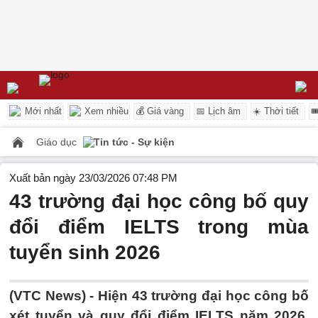
Mới nhất
Xem nhiều
💰 Giá vàng
📅 Lịch âm
☀️ Thời tiết

Giáo dục
Tin tức - Sự kiện
Xuất bản ngày 23/03/2026 07:48 PM
43 trường đại học công bố quy
đổi điểm IELTS trong mùa
tuyển sinh 2026
(VTC News) -
Hiện 43 trường đại học công bố
xét tuyển và quy đổi điểm IELTS năm 2026,