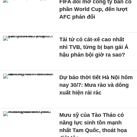
FIFA đòi mở công ty bán cổ
phần World Cup, đến lượt
AFC phản đối
Tài tử có cát-xê cao nhất
nhì TVB, từng bị bạn gái Á
hậu phản bội giờ ra sao?
Dự báo thời tiết Hà Nội hôm
nay 30/7: Mưa rào và dông
xuất hiện rải rác
Mưu sỹ của Tào Tháo có
năng lực sinh tồn mạnh
nhất Tam Quốc, thoát họa