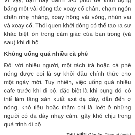
Vì vậy, bạn hãy dành 3-5 phút để khởi động
bằng một vài động tác xoay cổ chân, chạm ngón
chân nhẹ nhàng, xoay hông vài vòng, nhún vai
và xoay cổ. Thói quen khởi động có thể tạo ra sự
khác biệt lớn trong cảm giác của bạn trong (và
sau) khi đi bộ.
Không uống quá nhiều cà phê
Đối với nhiều người, một tách trà hoặc cà phê
nóng được coi là sự khởi đầu chính thức cho
một ngày mới. Tuy nhiên, việc uống quá nhiều
cafe trước khi đi bộ, đặc biệt là khi bụng đói có
thể làm tăng sản xuất axit dạ dày, dẫn đến ợ
nóng, khó tiêu hoặc thậm chí là loét ở những
người có dạ dày nhạy cảm, gây khó chịu trong
quá trình đi bộ.
THU HIỀN
(Nguồn: Time of India)