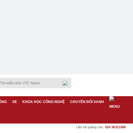
ỐNG
XE
KHOA HỌC CÔNG NGHỆ
CHUYỂN ĐỔI XANH
Liên hệ quảng cáo:
024 36321588