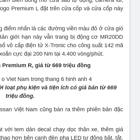
 cảm biến đóng mở cửa sau tự động, camera lùi,
logo Premium L đặt trên cửa cốp và cửa cốp này
g điểm nhấn là các đường viền màu đỏ ở cửa gió
. Bản giới hạn này vẫn trang bị động cơ MR20DD
 số vô cấp điện tử X-Tronic cho công suất 142 mã
xoắn cực đại 200 Nm tại 4.400 vòng/phút.
 Premium R, giá từ 669 triệu đồng
loạt phụ kiện và tiện ích có giá bán từ 669
triệu đồng.
issan Việt Nam cũng bán ra thêm phiên bản đặc
ật với tem dán decal chạy dọc thân xe, thêm giá
 thao hơn bên cạnh đèn pha LED tự động bật, tắt.