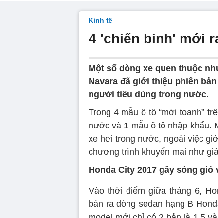
Kinh tế
4 'chiến binh' mới r
Một số dòng xe quen thuộc như 
Navara đã giới thiệu phiên bả
người tiêu dùng trong nước.
Trong 4 mẫu ô tô “mới toanh” tr
nước và 1 mẫu ô tô nhập khẩu. M
xe hơi trong nước, ngoài việc gi
chương trình khuyến mại như gi
Honda City 2017 gây sóng gió 
Vào thời điểm giữa tháng 6, Ho
bán ra dòng sedan hạng B Honda
model mới chỉ có 2 bản là 1.5 v