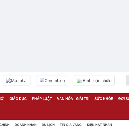
Mới nhất
Xem nhiều
Bình luận nhiều
IỚI
GIÁO DỤC
PHÁP LUẬT
VĂN HÓA - GIẢI TRÍ
SỨC KHỎE
ĐỜI S
 CHÍNH
DOANH NHÂN
DU LỊCH
TIN GIÁ VÀNG
ĐIỆN HẠT NHÂN