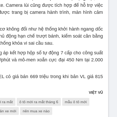
. Camera lùi cũng được tích hợp để hỗ trợ việc
 được trang bị camera hành trình, màn hình cảm
 cơ không đổi như hệ thống khởi hành ngang dốc
hủ động hạn chế trượt bánh, kiểm soát cân bằng
thống khóa vi sai cầu sau.
 áp kết hợp hộp số tự động 7 cấp cho công suất
g/phút và mô-men xoắn cực đại 450 Nm tại 2.000
L có giá bán 669 triệu trong khi bản VL giá 815
VIỆT VŨ
i ra mắt
ô tô mới ra mắt tháng 6
mẫu ô tô mới
bản xe mới
nên mua xe nào