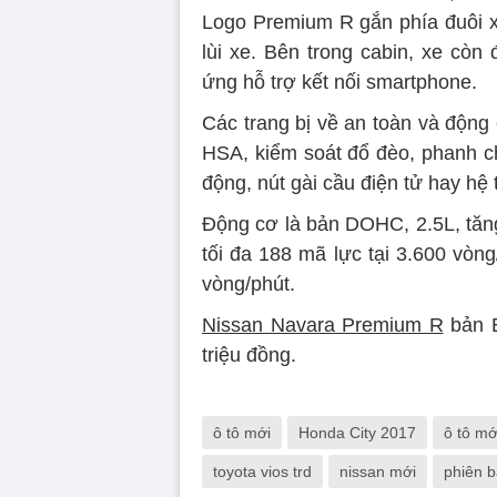
Logo Premium R gắn phía đuôi xe
lùi xe. Bên trong cabin, xe còn
ứng hỗ trợ kết nối smartphone.
Các trang bị về an toàn và động
HSA, kiểm soát đổ đèo, phanh c
động, nút gài cầu điện tử hay hệ 
Động cơ là bản DOHC, 2.5L, tăng
tối đa 188 mã lực tại 3.600 vòn
vòng/phút.
Nissan Navara Premium R
bản E
triệu đồng.
ô tô mới
Honda City 2017
ô tô mớ
toyota vios trd
nissan mới
phiên 