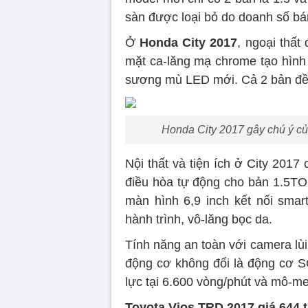
sàn được loại bỏ do doanh số b
Ở
Honda City 2017
, ngoại thấ
mặt ca-lăng mạ chrome tạo hình
sương mù LED mới. Cả 2 bản đều 
Honda City 2017 gây chú ý củ
Nội thất và tiện ích ở City 201
điều hòa tự động cho bản 1.5TOP
màn hình 6,9 inch kết nối smar
hành trình, vô-lăng bọc da.
Tính năng an toàn với camera lùi
động cơ không đổi là động cơ S
lực tại 6.600 vòng/phút và mô-m
Toyota Vios TRD 2017 giá 644 