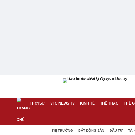
THỜI SỰ
VTC NEWS TV
KINH TẾ
THỂ THAO
THẾ G
THỊ TRƯỜNG
BẤT ĐỘNG SẢN
ĐẦU TƯ
TÀI