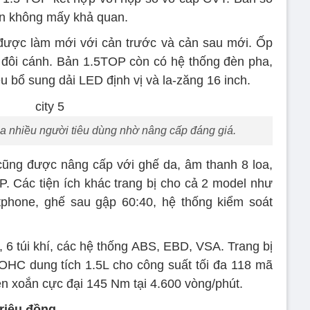
án không mấy khả quan.
t được làm mới với cản trước và cản sau mới. Ốp
 đôi cánh. Bản 1.5TOP còn có hệ thống đèn pha,
bổ sung dải LED định vị và la-zăng 16 inch.
a nhiều người tiêu dùng nhờ nâng cấp đáng giá.
7 cũng được nâng cấp với ghế da, âm thanh 8 loa,
. Các tiện ích khác trang bị cho cả 2 model như
tphone, ghế sau gập 60:40, hệ thống kiểm soát
, 6 túi khí, các hệ thống ABS, EBD, VSA. Trang bị
OHC dung tích 1.5L cho công suất tối đa 118 mã
en xoắn cực đại 145 Nm tại 4.600 vòng/phút.
triệu đồng