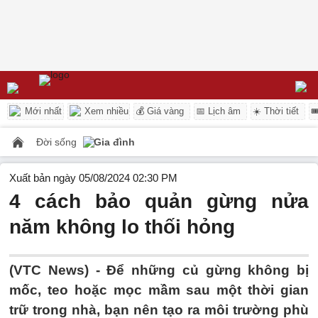
Mới nhất
Xem nhiều
💰 Giá vàng
📅 Lịch âm
☀️ Thời tiết

Đời sống
Gia đình
Xuất bản ngày 05/08/2024 02:30 PM
4 cách bảo quản gừng nửa
năm không lo thối hỏng
(VTC News) -
Để những củ gừng không bị
mốc, teo hoặc mọc mầm sau một thời gian
trữ trong nhà, bạn nên tạo ra môi trường phù