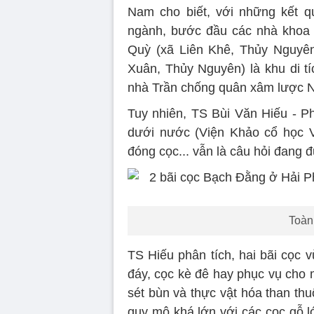
Nam cho biết, với những kết q
ngành, bước đầu các nhà khoa h
Quỳ (xã Liên Khê, Thủy Nguyê
Xuân, Thủy Nguyên) là khu di t
nhà Trần chống quân xâm lược 
Tuy nhiên, TS Bùi Văn Hiếu - 
dưới nước (Viện Khảo cổ học V
đóng cọc... vẫn là câu hỏi đang 
Toàn
TS Hiếu phân tích, hai bãi cọc v
đáy, cọc kè đê hay phục vụ cho 
sét bùn và thực vật hóa than th
quy mô khá lớn với các cọc gỗ lớ