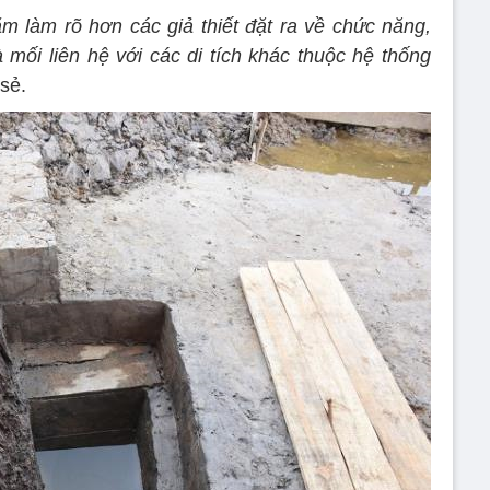
 cọc Bạch Đằng tại huyện Thủy Nguyên là đặc điểm nổi
c hoạt động khảo cổ học một năm qua.
Chủ tịch Thường trực UBND TP Hải Phòng cho
c Bạch Đằng tại huyện Thủy Nguyên là sự kiện đặc
 gian gần đây.
sự vào cuộc của các cấp chính quyền và các nhà
u tích vật chất của cuộc kháng chiến chống ngoại