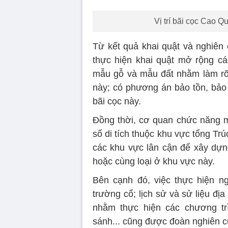
hoặc cùng loại ở khu vực này.
Bên cạnh đó, việc thực hiện ng
trường cổ; lịch sử và sử liệu đị
nhằm thực hiện các chương tr
sánh... cũng được đoàn nghiên c
“
Các hướng nghiên cứu trên nhằm
chủ nhân, niên đại của di tích v
Bạch Đằng Giang”
, TS Hiếu chia