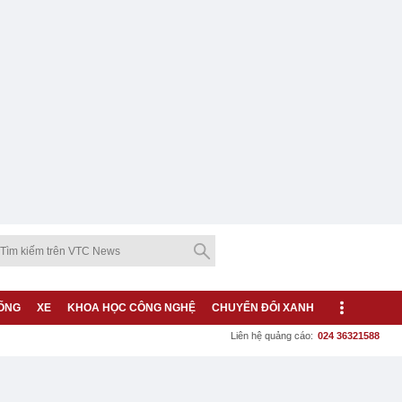
ỐNG
XE
KHOA HỌC CÔNG NGHỆ
CHUYỂN ĐỔI XANH
Liên hệ quảng cáo:
024 36321588