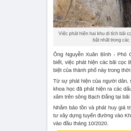
xâm trên sông Bạch Đằng tại bã
Nhằm bảo tồn và phát huy giá tr
tư xây dựng tuyến đường vào Kh
vào đầu tháng 10/2020.
Chiều 28/9, gần 300 đại biểu là
tham quan thực tế tại Bãi cọc C
h
Tại chuyến đi thực tế, các đại bi
và triển khai xây dựng K
Kết quả khai quật phát hiện đượ
Các cọc này xuất lộ ở độ sâu
chứa nhiều bùn cát mịn, mang tín
Khu vực bãi cọc có quy mô khá l
ý đồ chiến thuật rõ ràng với n
đều nhau, loại nhỏ từ 10-18cm, 