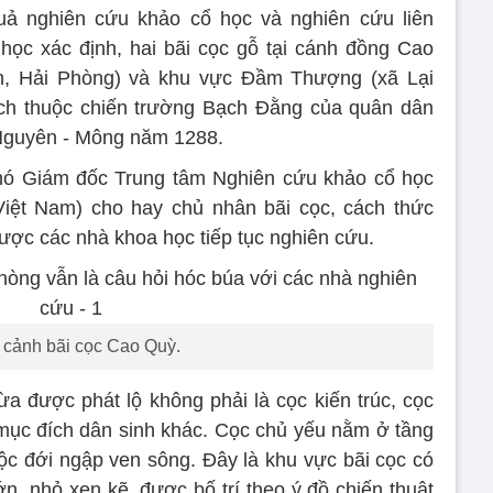
uả nghiên cứu khảo cổ học và nghiên cứu liên
ọc xác định, hai bãi cọc gỗ tại cánh đồng Cao
n, Hải Phòng) và khu vực Đầm Thượng (xã Lại
ích thuộc chiến trường Bạch Đằng của quân dân
Nguyên - Mông năm 1288.
Phó Giám đốc Trung tâm Nghiên cứu khảo cổ học
iệt Nam) cho hay chủ nhân bãi cọc, cách thức
được các nhà khoa học tiếp tục nghiên cứu.
 cảnh bãi cọc Cao Quỳ.
ừa được phát lộ không phải là cọc kiến trúc, cọc
mục đích dân sinh khác. Cọc chủ yếu nằm ở tầng
uộc đới ngập ven sông. Đây là khu vực bãi cọc có
n, nhỏ xen kẽ, được bố trí theo ý đồ chiến thuật