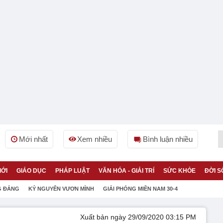
Mới nhất
Xem nhiều
Bình luận nhiều
IỚI
GIÁO DỤC
PHÁP LUẬT
VĂN HÓA - GIẢI TRÍ
SỨC KHỎE
ĐỜI S
G ĐẢNG
KỶ NGUYÊN VƯƠN MÌNH
GIẢI PHÓNG MIỀN NAM 30-4
Xuất bản ngày 29/09/2020 03:15 PM