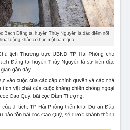
i cọc Cao Quỳ, bãi cọc Đầm Thượng.
ị của di tích, TP Hải Phòng triển khai Dự án Đầu
u bảo tồn bãi cọc Cao Quỳ, sẽ được khánh thành
 các nhà khoa học, khảo cổ học, quản lý văn hóa đi
ao Quỳ và Khu di tích lịch sử Bạch Đằng Giang tại
uyện Thủy Nguyên.
ểu được giới thiệu về quá trình phát hiện, khai quật
hu bảo tồn bãi cọc Cao Quỳ tại xã Liên Khê.
c 37 cọc gỗ, 2 cụm gỗ, 22 hố cọc và 4 hố đất đen.
 khá tương đồng; được đóng, chôn trong khu vực
h chất địa tầng của trầm tích lòng sông và ven bờ.
ớn với các cọc gỗ lớn/nhỏ xen kẽ, được bố trí theo
hiều tầng, nhiều lớp. Các cọc có kích thước không
loại lớn từ 28-32cm, đặc biệt có cọc đường kính từ