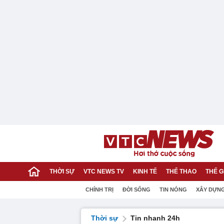
THỜI SỰ
VTC NEWS TV
KINH TẾ
THỂ THAO
THẾ G
CHÍNH TRỊ
ĐỜI SỐNG
TIN NÓNG
XÂY DỰN
Thời sự
Tin nhanh 24h