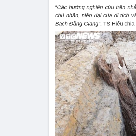
Việc phát hiện hai khu di tích bãi
bật nhất trong cá
Ông Nguyễn Xuân Bình - Phó 
biết, việc phát hiện các bãi cọ
biệt của thành phố này trong thời
Từ sự phát hiện của người dân, 
khoa học đã phát hiện ra các dấ