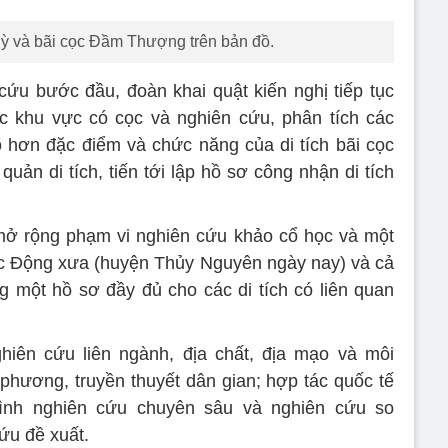
hiên cứu liên ngành, địa chất, địa mạo và môi
a phương, truyền thuyết dân gian; hợp tác quốc tế
ình nghiên cứu chuyên sâu và nghiên cứu so
ứu đề xuất.
 làm rõ hơn các giả thiết đặt ra về chức năng,
à mối liên hệ với các di tích khác thuộc hệ thống
 sẻ.