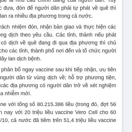
quê là nhu cầu chính đáng của người dân. Tuy
ệc đưa, đón để người dân phải tự phát về quê thì
 lan ra nhiều địa phương trong cả nước.
trách nhiệm đón, nhận bàn giao và thực hiện các
g dịch theo yêu cầu. Các tỉnh, thành nếu phát
 có dịch về quê đang đi qua địa phương thì chủ
 cho các tỉnh, thành phố nơi đến và tổ chức người
lây lan dịch bệnh.
phân bổ ngay vaccine sau khi tiếp nhận, ưu tiên
người dân từ vùng dịch về; hỗ trợ phương tiện,
 các địa phương có người dân trở về xét nghiệm
 ca nhiễm mới.
ne với tổng số 80.215.386 liều (trong đó, đợt 56
 nay với 20 triệu liều vaccine Vero Cell cho 60
/10, cả nước đã tiêm trên 51,4 triệu liều vaccine