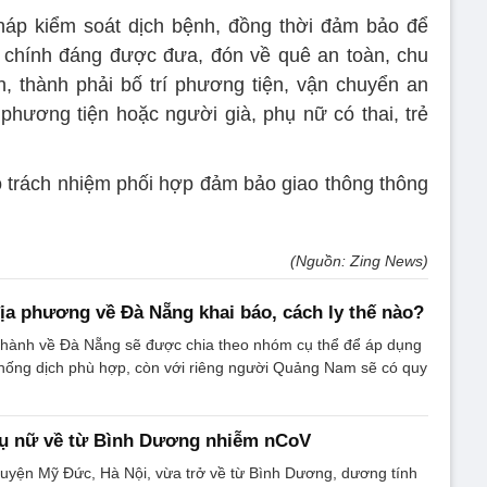
pháp kiểm soát dịch bệnh, đồng thời đảm bảo để
, chính đáng được đưa, đón về quê an toàn, chu
, thành phải bố trí phương tiện, vận chuyển an
hương tiện hoặc người già, phụ nữ có thai, trẻ
 trách nhiệm phối hợp đảm bảo giao thông thông
(Nguồn: Zing News)
ịa phương về Đà Nẵng khai báo, cách ly thế nào?
 thành về Đà Nẵng sẽ được chia theo nhóm cụ thể để áp dụng
hống dịch phù hợp, còn với riêng người Quảng Nam sẽ có quy
hụ nữ về từ Bình Dương nhiễm nCoV
huyện Mỹ Đức, Hà Nội, vừa trở về từ Bình Dương, dương tính