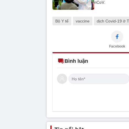
nCoV.
Bộ Y tế
vaccine
dịch Covid-19 ở
Facebook
Bình luận