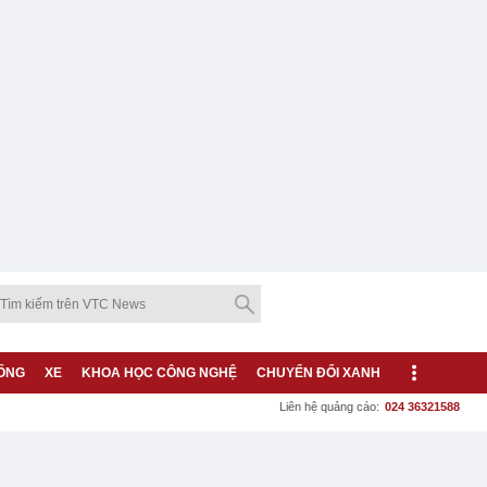
ỐNG
XE
KHOA HỌC CÔNG NGHỆ
CHUYỂN ĐỔI XANH
Liên hệ quảng cáo:
024 36321588