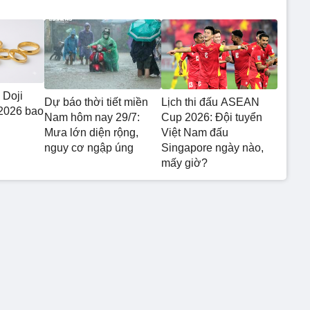
 Doji
Dự báo thời tiết miền
Lịch thi đấu ASEAN
2026 bao
Nam hôm nay 29/7:
Cup 2026: Đội tuyển
Mưa lớn diện rộng,
Việt Nam đấu
nguy cơ ngập úng
Singapore ngày nào,
mấy giờ?