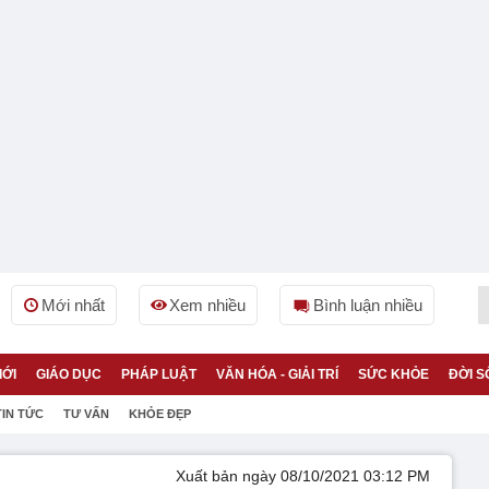
Mới nhất
Xem nhiều
Bình luận nhiều
IỚI
GIÁO DỤC
PHÁP LUẬT
VĂN HÓA - GIẢI TRÍ
SỨC KHỎE
ĐỜI S
TIN TỨC
TƯ VẤN
KHỎE ĐẸP
Xuất bản ngày 08/10/2021 03:12 PM