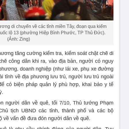
ơng di chuyển về các tỉnh miền Tây, đoạn qua kiểm
n quốc lộ 13 (phường Hiệp Bình Phước, TP Thủ Đức).
(Ảnh: Zing)
hương tăng cường kiểm tra, kiểm soát chặt chẽ di
chẽ công dân khi ra, vào địa bàn, người có nguy
a phương, doanh nghiệp (như lái xe, phụ xe đường
oài tỉnh về địa phương lưu trú, người lưu trú ngoài
 để có biện pháp quản lý phù hợp, khai báo y tế
ỳ.
ón người dân về quê, tối 7/10, Thủ tướng Phạm
Chủ tịch UBND các tỉnh, thành phố và các bộ
ộ về vấn đề đưa đón người dân về quê.