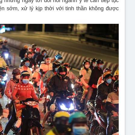
g những ngày tới đòi hỏi ngành y tế cần tiếp tục
n sớm, xử lý kịp thời với tinh thần không được