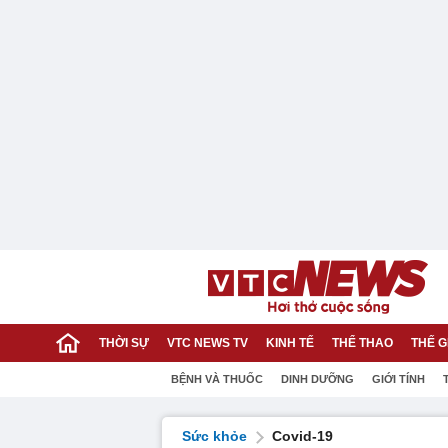
THỜI SỰ
VTC NEWS TV
KINH TẾ
THỂ THAO
THẾ G
BỆNH VÀ THUỐC
DINH DƯỠNG
GIỚI TÍNH
Sức khỏe
Covid-19