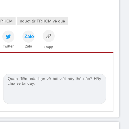
 TP.HCM
người từ TP.HCM về quê
Zalo
Twitter
Zalo
Copy