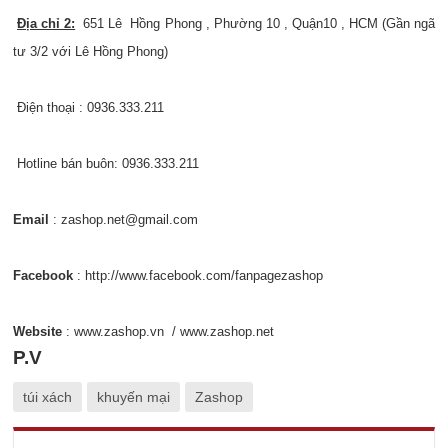
Địa chỉ 2:
651 Lê Hồng Phong , Phường 10 , Quận10 , HCM (Gần ngã
tư 3/2 với Lê Hồng Phong)
Điện thoại : 0936.333.211
Hotline bán buôn: 0936.333.211
Email
: zashop.net@gmail.com
Facebook
:
http://www.facebook.com/fanpagezashop
Website
:
www.zashop.vn
/
www.zashop.net
P.V
túi xách
khuyến mại
Zashop