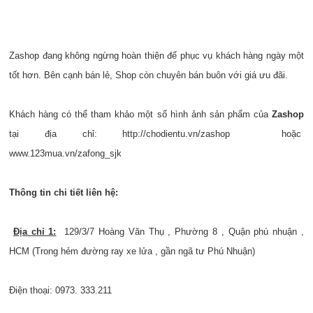
Zashop đang không ngừng hoàn thiện để phục vụ khách hàng ngày một
tốt hơn. Bên cạnh bán lẻ, Shop còn chuyên bán buôn với giá ưu đãi.
Khách hàng có thể tham khảo một số hình ảnh sản phẩm của
Zashop
tại địa chỉ:
http://chodientu.vn/zashop
hoặc
www.123mua.vn/zafong_sjk
Thông tin chi tiết liên hệ:
Địa chỉ 1:
129/3/7 Hoàng Văn Thụ , Phường 8 , Quận phú nhuận ,
HCM (Trong hẻm đường ray xe lửa , gần ngã tư Phú Nhuận)
Điện thoại: 0973. 333.211