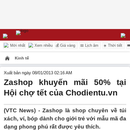
Mới nhất
Xem nhiều
💰 Giá vàng
📅 Lịch âm
☀️ Thời tiết

Kinh tế
Xuất bản ngày 08/01/2013 02:16 AM
Zashop khuyến mãi 50% tại
Hội chợ tết của Chodientu.vn
(VTC News) - Zashop là shop chuyên về túi
xách, ví, bóp dành cho giới trẻ với mẫu mã đa
dạng phong phú rất được yêu thích.