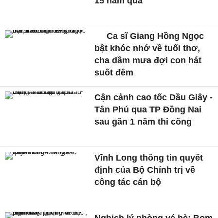
15 năm qua
Ca sĩ Giang Hồng Ngọc
bật khóc nhớ về tuổi thơ,
cha dầm mưa đợi con hát
suốt đêm
Cận cảnh cao tốc Dầu Giây -
Tân Phú qua TP Đồng Nai
sau gần 1 năm thi công
Vĩnh Long thông tin quyết
định của Bộ Chính trị về
công tác cán bộ
Nghịch lý phòng vé hè: Bom