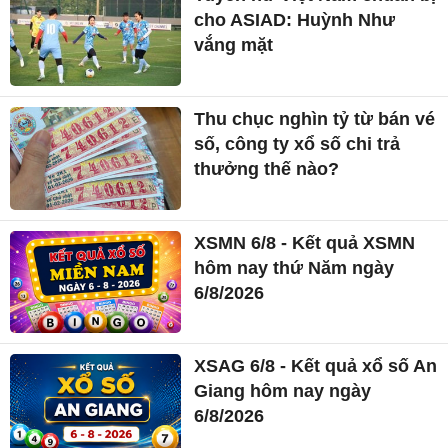
cho ASIAD: Huỳnh Như
vắng mặt
Thu chục nghìn tỷ từ bán vé
số, công ty xổ số chi trả
thưởng thế nào?
XSMN 6/8 - Kết quả XSMN
hôm nay thứ Năm ngày
6/8/2026
XSAG 6/8 - Kết quả xổ số An
Giang hôm nay ngày
6/8/2026