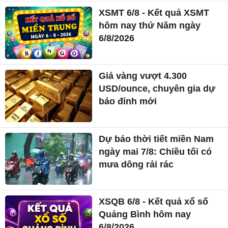
XSMT 6/8 - Kết quả XSMT
hôm nay thứ Năm ngày
6/8/2026
Giá vàng vượt 4.300
USD/ounce, chuyên gia dự
báo đỉnh mới
Dự báo thời tiết miền Nam
ngày mai 7/8: Chiều tối có
mưa dông rải rác
XSQB 6/8 - Kết quả xổ số
Quảng Bình hôm nay
6/8/2026