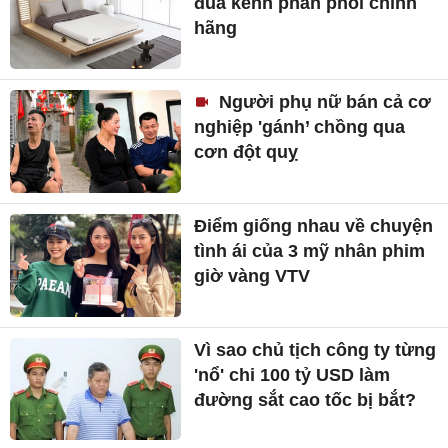
đua kênh phân phối chính
hãng
Người phụ nữ bán cả cơ
nghiệp 'gánh’ chồng qua
cơn đột quỵ
Điểm giống nhau về chuyện
tình ái của 3 mỹ nhân phim
giờ vàng VTV
Vì sao chủ tịch công ty từng
'nổ' chi 100 tỷ USD làm
đường sắt cao tốc bị bắt?