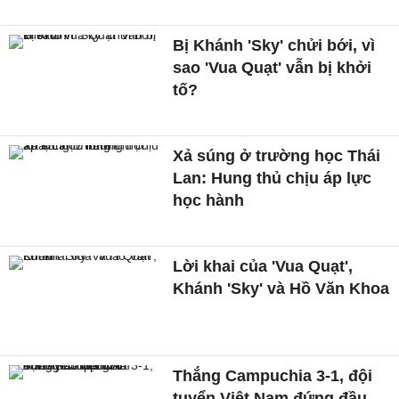
Bị Khánh 'Sky' chửi bới, vì
sao 'Vua Quạt' vẫn bị khởi
tố?
Xả súng ở trường học Thái
Lan: Hung thủ chịu áp lực
học hành
Lời khai của 'Vua Quạt',
Khánh 'Sky' và Hồ Văn Khoa
Thắng Campuchia 3-1, đội
tuyển Việt Nam đứng đầu