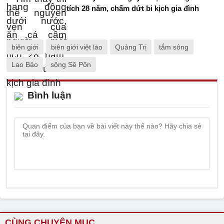
tích 28 năm, chấm dứt bi kịch gia đình
biên giới
biên giới việt lào
Quảng Trị
tắm sông
Lao Bảo
sông Sê Pôn
Bình luận
CÙNG CHUYÊN MỤC