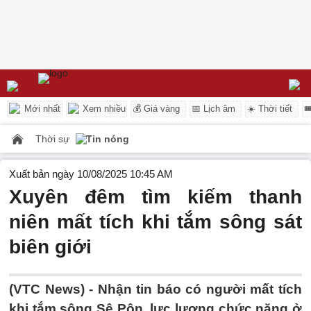
Mới nhất
Xem nhiều
💰 Giá vàng
📅 Lịch âm
☀️ Thời tiết

Thời sự
Tin nóng
Xuất bản ngày 10/08/2025 10:45 AM
Xuyên đêm tìm kiếm thanh
niên mất tích khi tắm sông sát
biên giới
(VTC News) -
Nhận tin báo có người mất tích
khi tắm sông Sê Pôn, lực lượng chức năng ở