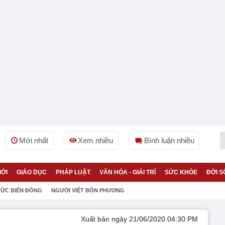
Mới nhất
Xem nhiều
Bình luận nhiều
IỚI
GIÁO DỤC
PHÁP LUẬT
VĂN HÓA - GIẢI TRÍ
SỨC KHỎE
ĐỜI S
TỨC BIỂN ĐÔNG
NGƯỜI VIỆT BỐN PHƯƠNG
Xuất bản ngày 21/06/2020 04:30 PM