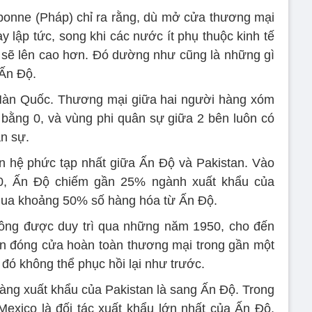
bonne (Pháp) chỉ ra rằng, dù mở cửa thương mại
 lập tức, song khi các nước ít phụ thuộc kinh tế
 sẽ lên cao hơn. Đó dường như cũng là những gì
 Ấn Độ.
à Hàn Quốc. Thương mại giữa hai người hàng xóm
 bằng 0, và vùng phi quân sự giữa 2 bên luôn có
n sự.
n hệ phức tạp nhất giữa Ấn Độ và Pakistan. Vào
0, Ấn Độ chiếm gần 25% ngành xuất khẩu của
 mua khoảng 50% số hàng hóa từ Ấn Độ.
ông được duy trì qua những năm 1950, cho đến
ên đóng cửa hoàn toàn thương mại trong gần một
đó không thể phục hồi lại như trước.
ng xuất khẩu của Pakistan là sang Ấn Độ. Trong
 Mexico là đối tác xuất khẩu lớn nhất của Ấn Độ,