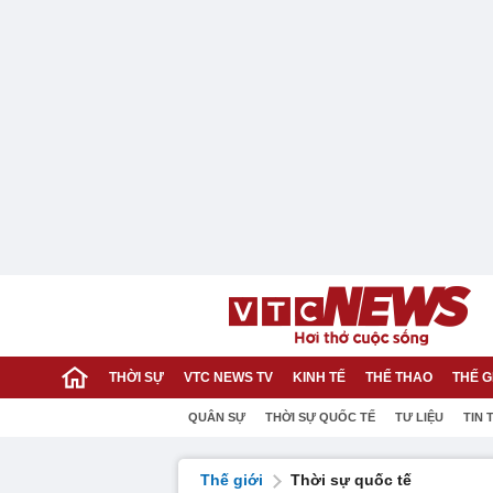
THỜI SỰ
VTC NEWS TV
KINH TẾ
THỂ THAO
THẾ G
QUÂN SỰ
THỜI SỰ QUỐC TẾ
TƯ LIỆU
TIN 
Thế giới
Thời sự quốc tế