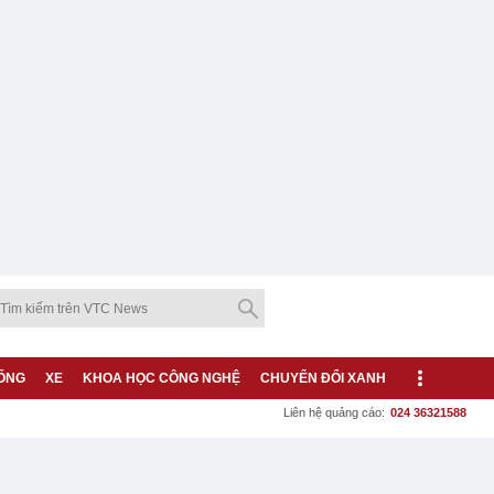
ỐNG
XE
KHOA HỌC CÔNG NGHỆ
CHUYỂN ĐỔI XANH
Liên hệ quảng cáo:
024 36321588