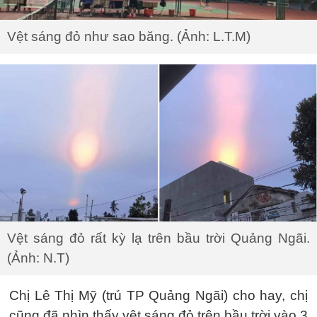
Vệt sáng đỏ như sao băng. (Ảnh: L.T.M)
Vệt sáng đỏ rất kỳ lạ trên bầu trời Quảng Ngãi.
(Ảnh: N.T)
Chị Lê Thị Mỹ (trú TP Quảng Ngãi) cho hay, chị
cũng đã nhìn thấy vệt sáng đỏ trên bầu trời vào 3