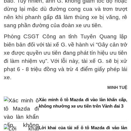
báo. Tuy nhiên, anh G. không giảm tốc độ hoặc
dừng lại mặc dù đường cong cua và trơn trượt
nên khi phanh gấp đã làm thùng xe bị văng, rê
sang phần đường của đoàn xe ưu tiên.
Phòng CSGT Công an tỉnh Tuyên Quang lập
biên bản đối với tài xế G. về hành vi “Gây cản trở
xe được quyền ưu tiên đang phát tín hiệu ưu tiên
đi làm nhiệm vụ”. Với lỗi này, tài xế G. sẽ bị xử
phạt 6 - 8 triệu đồng và trừ 4 điểm giấy phép lái
xe.
MINH TUỆ
Xác minh ô tô Mazda đi vào làn khẩn cấp,
không nhường xe ưu tiên trên Vành đai 3
Lời khai của tài xế ô tô Mazda đi vào làn