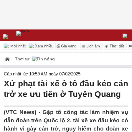
Mới nhất
Xem nhiều
💰 Giá vàng
📅 Lịch âm
☀️ Thời tiết

Thời sự
Tin nóng
Cập nhật lúc 10:59 AM ngày 07/02/2025
Xử phạt tài xế ô tô đầu kéo cản
trở xe ưu tiên ở Tuyên Quang
(VTC News) -
Gặp tổ công tác làm nhiệm vụ
dẫn đoàn trên Quốc lộ 2, tài xế xe đầu kéo có
hành vi gây cản trở, nguy hiểm cho đoàn xe