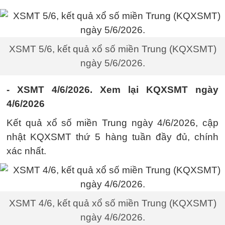
XSMT 5/6, kết quả xổ số miền Trung (KQXSMT)
ngày 5/6/2026.
- XSMT 4/6/2026. Xem lại KQXSMT ngày
4/6/2026
Kết quả xổ số miền Trung ngày 4/6/2026, cập
nhật KQXSMT thứ 5 hàng tuần đầy đủ, chính
xác nhất.
XSMT 4/6, kết quả xổ số miền Trung (KQXSMT)
ngày 4/6/2026.