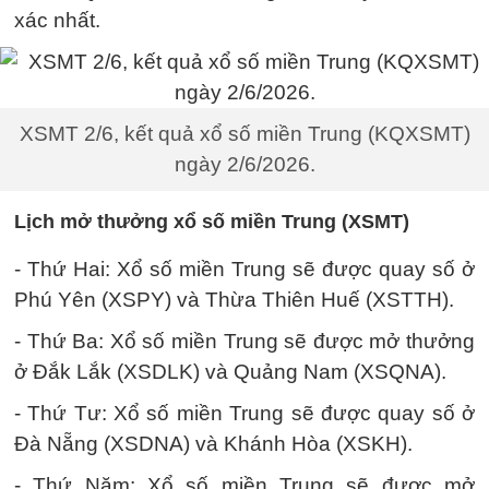
xác nhất.
XSMT 2/6, kết quả xổ số miền Trung (KQXSMT)
ngày 2/6/2026.
Lịch mở thưởng xổ số miền Trung (XSMT)
- Thứ Hai: Xổ số miền Trung sẽ được quay số ở
Phú Yên (XSPY) và Thừa Thiên Huế (XSTTH).
- Thứ Ba: Xổ số miền Trung sẽ được mở thưởng
ở Đắk Lắk (XSDLK) và Quảng Nam (XSQNA).
- Thứ Tư: Xổ số miền Trung sẽ được quay số ở
Đà Nẵng (XSDNA) và Khánh Hòa (XSKH).
- Thứ Năm: Xổ số miền Trung sẽ được mở