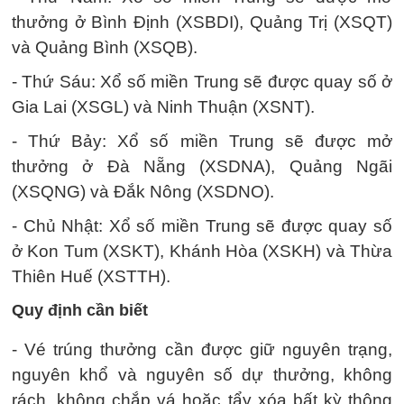
thưởng ở Bình Định (XSBDI), Quảng Trị (XSQT)
và Quảng Bình (XSQB).
- Thứ Sáu: Xổ số miền Trung sẽ được quay số ở
Gia Lai (XSGL) và Ninh Thuận (XSNT).
- Thứ Bảy: Xổ số miền Trung sẽ được mở
thưởng ở Đà Nẵng (XSDNA), Quảng Ngãi
(XSQNG) và Đắk Nông (XSDNO).
- Chủ Nhật: Xổ số miền Trung sẽ được quay số
ở Kon Tum (XSKT), Khánh Hòa (XSKH) và Thừa
Thiên Huế (XSTTH).
Quy định cần biết
- Vé trúng thưởng cần được giữ nguyên trạng,
nguyên khổ và nguyên số dự thưởng, không
rách, không chắp vá hoặc tẩy xóa bất kỳ thông