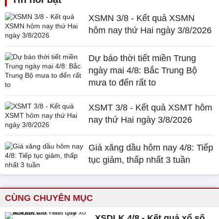
XSMN 3/8 - Kết quả XSMN
hôm nay thứ Hai ngày 3/8/2026
Dự báo thời tiết miền Trung
ngày mai 4/8: Bắc Trung Bộ
mưa to đến rất to
XSMT 3/8 - Kết quả XSMT hôm
nay thứ Hai ngày 3/8/2026
Giá xăng dầu hôm nay 4/8: Tiếp
tục giảm, thấp nhất 3 tuần
CÙNG CHUYÊN MỤC
XSDLK 4/8 - Kết quả xổ số