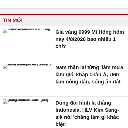
TIN MỚI
Giá vàng 9999 Mi Hồng hôm
nay 4/8/2026 bao nhiêu 1
chỉ?
Nam thần lai từng 'làm mưa
làm gió' khắp châu Á, U60
làm nông dân, sống ẩn dật
Dùng đội hình lạ thắng
Indonesia, HLV Kim Sang-
sik nói 'chẳng làm gì khác
biệt'