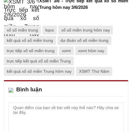
XSMT 3/6 - Trực tiếp kết quả xổ số miền
Trung hôm nay 3/6/2026
xổ số miền trung
kqxs
xổ số miền trung hôm nay
kết quả xổ số miền trung
dự đoán xổ số miền trung
trực tiếp xổ số miền trung
xsmt
xsmt hôm nay
trực tiếp kết quả xổ số miền Trung
kết quả xổ số miền Trung hôm nay
XSMT Thứ Năm
Bình luận