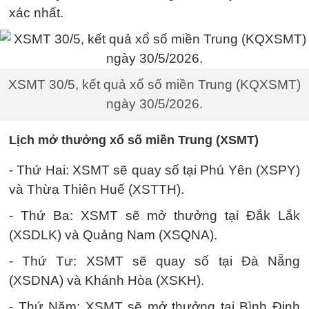
xác nhất.
XSMT 30/5, kết quả xổ số miền Trung (KQXSMT)
ngày 30/5/2026.
Lịch mở thưởng xổ số miền Trung (XSMT)
- Thứ Hai: XSMT sẽ quay số tại Phú Yên (XSPY)
và Thừa Thiên Huế (XSTTH).
- Thứ Ba: XSMT sẽ mở thưởng tại Đắk Lắk
(XSDLK) và Quảng Nam (XSQNA).
- Thứ Tư: XSMT sẽ quay số tại Đà Nẵng
(XSDNA) và Khánh Hòa (XSKH).
- Thứ Năm: XSMT sẽ mở thưởng tại Bình Định