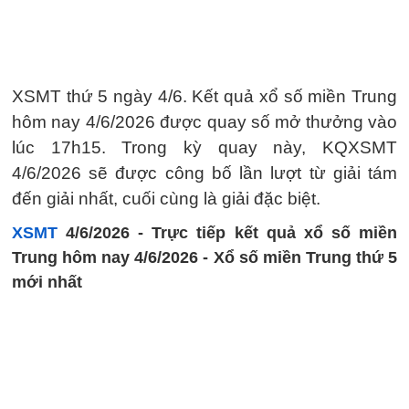
XSMT thứ 5 ngày 4/6. Kết quả xổ số miền Trung
hôm nay 4/6/2026 được quay số mở thưởng vào
lúc 17h15. Trong kỳ quay này, KQXSMT
4/6/2026 sẽ được công bố lần lượt từ giải tám
đến giải nhất, cuối cùng là giải đặc biệt.
XSMT
4/6/2026 - Trực tiếp kết quả xổ số miền
Trung hôm nay 4/6/2026 - Xổ số miền Trung thứ 5
mới nhất