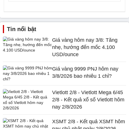
Tin nổi bật
Giá vàng hôm nay 3/8: Tăng
nhẹ, hướng đến mốc 4.100
USD/ounce
Giá vàng 9999 PNJ hôm nay
3/8/2026 bao nhiêu 1 chỉ?
Vietlott 2/8 - Vietlott Mega 6/45
2/8 - Kết quả xổ số Vietlott hôm
nay 2/8/2026
XSMT 2/8 - Kết quả XSMT hôm
nay chủ nhật ngày 2/8/2026