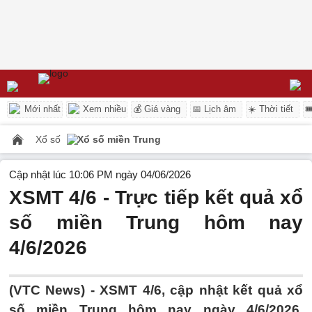
Mới nhất
Xem nhiều
💰 Giá vàng
📅 Lịch âm
☀️ Thời tiết

Xổ số
Xổ số miền Trung
Cập nhật lúc 10:06 PM ngày 04/06/2026
XSMT 4/6 - Trực tiếp kết quả xổ
số miền Trung hôm nay
4/6/2026
(VTC News) - XSMT 4/6, cập nhật kết quả xổ
số miền Trung hôm nay ngày 4/6/2026,