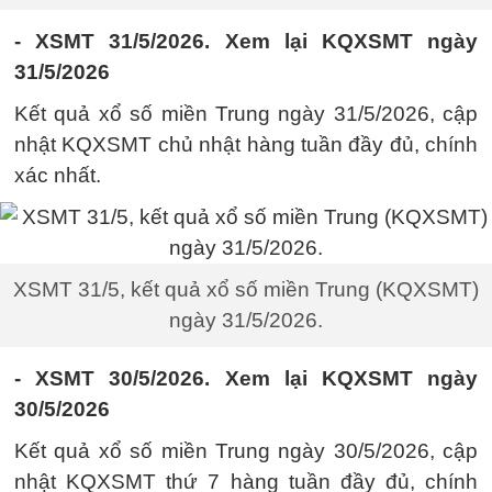
- XSMT 31/5/2026. Xem lại KQXSMT ngày
31/5/2026
Kết quả xổ số miền Trung ngày 31/5/2026, cập
nhật KQXSMT chủ nhật hàng tuần đầy đủ, chính
xác nhất.
XSMT 31/5, kết quả xổ số miền Trung (KQXSMT)
ngày 31/5/2026.
- XSMT 30/5/2026. Xem lại KQXSMT ngày
30/5/2026
Kết quả xổ số miền Trung ngày 30/5/2026, cập
nhật KQXSMT thứ 7 hàng tuần đầy đủ, chính