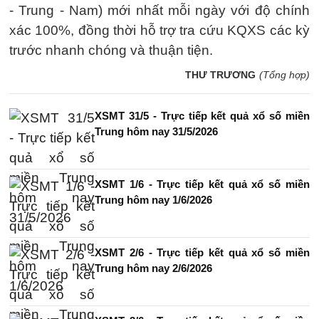
- Trung - Nam) mới nhất mỗi ngày với độ chính
xác 100%, đồng thời hỗ trợ tra cứu KQXS các kỳ
trước nhanh chóng và thuận tiện.
THƯ TRƯƠNG
(Tổng hợp)
XSMT 31/5 - Trực tiếp kết quả xổ số miền
Trung hôm nay 31/5/2026
XSMT 1/6 - Trực tiếp kết quả xổ số miền
Trung hôm nay 1/6/2026
XSMT 2/6 - Trực tiếp kết quả xổ số miền
Trung hôm nay 2/6/2026