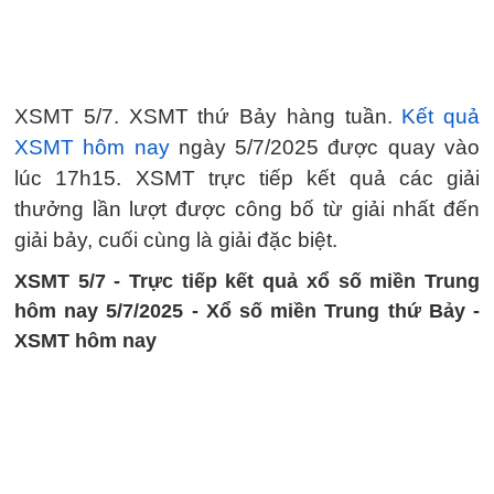
XSMT 5/7. XSMT thứ Bảy hàng tuần.
Kết quả
XSMT hôm nay
ngày 5/7/2025 được quay vào
lúc 17h15. XSMT trực tiếp kết quả các giải
thưởng lần lượt được công bố từ giải nhất đến
giải bảy, cuối cùng là giải đặc biệt.
XSMT 5/7 - Trực tiếp kết quả xổ số miền Trung
hôm nay 5/7/2025 - Xổ số miền Trung thứ Bảy -
XSMT hôm nay