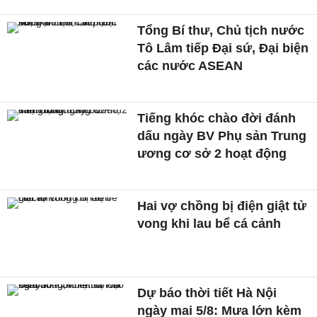
Tổng Bí thư, Chủ tịch nước
Tô Lâm tiếp Đại sứ, Đại biện
các nước ASEAN
Tiếng khóc chào đời đánh
dấu ngày BV Phụ sản Trung
ương cơ sở 2 hoạt động
Hai vợ chồng bị điện giật tử
vong khi lau bể cá cảnh
Dự báo thời tiết Hà Nội
ngày mai 5/8: Mưa lớn kèm