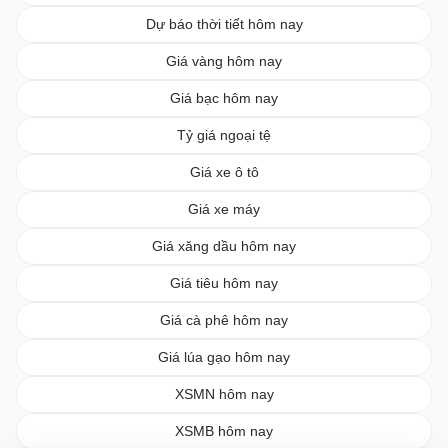
Dự báo thời tiết hôm nay
Giá vàng hôm nay
Giá bạc hôm nay
Tỷ giá ngoại tệ
Giá xe ô tô
Giá xe máy
Giá xăng dầu hôm nay
Giá tiêu hôm nay
Giá cà phê hôm nay
Giá lúa gạo hôm nay
XSMN hôm nay
XSMB hôm nay