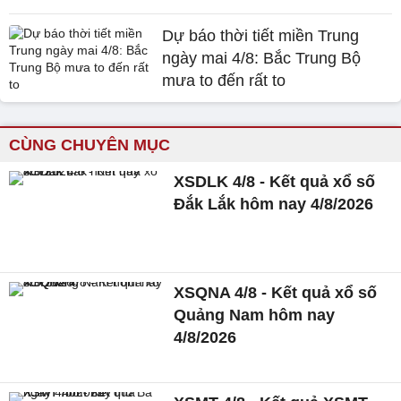
Dự báo thời tiết miền Trung
ngày mai 4/8: Bắc Trung Bộ
mưa to đến rất to
CÙNG CHUYÊN MỤC
XSDLK 4/8 - Kết quả xổ số
Đắk Lắk hôm nay 4/8/2026
XSQNA 4/8 - Kết quả xổ số
Quảng Nam hôm nay
4/8/2026