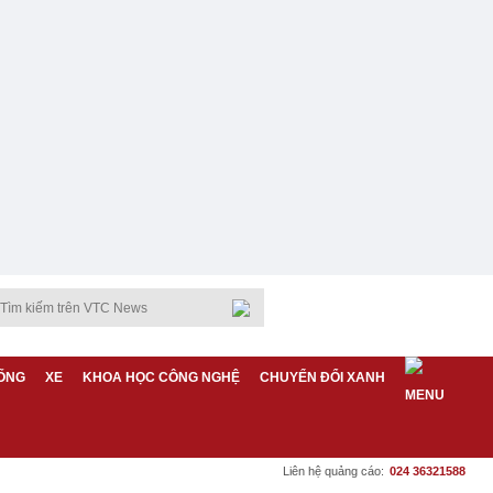
ỐNG
XE
KHOA HỌC CÔNG NGHỆ
CHUYỂN ĐỔI XANH
Liên hệ quảng cáo:
024 36321588