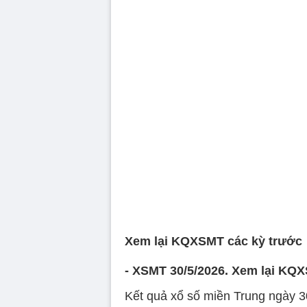
Xem lại KQXSMT các kỳ trước
- XSMT 30/5/2026. Xem lại KQ
Kết quả xổ số miền Trung ngày 