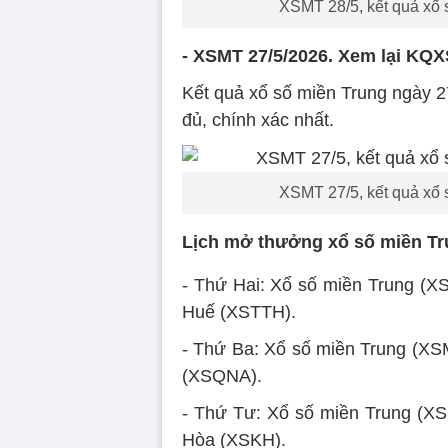
XSMT 28/5, kết quả xổ
- XSMT 27/5/2026. Xem lại KQ
Kết quả xổ số miền Trung ngày 
đủ, chính xác nhất.
XSMT 27/5, kết quả xổ
Lịch mở thưởng xổ số miền T
- Thứ Hai: Xổ số miền Trung (X
Huế (XSTTH).
- Thứ Ba: Xổ số miền Trung (X
(XSQNA).
- Thứ Tư: Xổ số miền Trung (X
Hòa (XSKH).