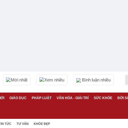
Mới nhất
Xem nhiều
Bình luận nhiều
IỚI
GIÁO DỤC
PHÁP LUẬT
VĂN HÓA - GIẢI TRÍ
SỨC KHỎE
ĐỜI S
TIN TỨC
TƯ VẤN
KHỎE ĐẸP