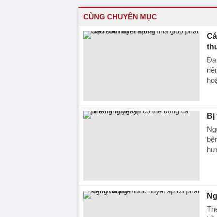
CÙNG CHUYÊN MỤC
Cá
th
Đa 
nên
ho
Bị
Ngư
bện
hưở
Ng
The