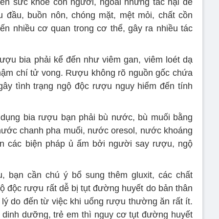
ến sức khỏe con người, ngoài những tác hại dễ
u đầu, buồn nôn, chóng mặt, mệt mỏi, chất cồn
n nhiều cơ quan trong cơ thể, gây ra nhiều tác
ượu bia phải kể đến như viêm gan, viêm loét dạ
thậm chí tử vong. Rượu không rõ nguồn gốc chứa
gây tình trạng ngộ độc rượu nguy hiểm đến tính
 dụng bia rượu bạn phải bù nước, bù muối bằng
nước chanh pha muối, nước oresol, nước khoáng
ện các biện pháp ủ ấm bởi người say rượu, ngộ
, bạn cần chú ý bổ sung thêm gluxit, các chất
ộ độc rượu rất dễ bị tụt đường huyết do bản thân
lý do đến từ việc khi uống rượu thường ăn rất ít.
y dinh dưỡng, trẻ em thì nguy cơ tụt đường huyết