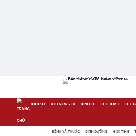
THỜI SỰ
VTC NEWS TV
KINH TẾ
THỂ THAO
THẾ G
BỆNH VÀ THUỐC
DINH DƯỠNG
GIỚI TÍNH