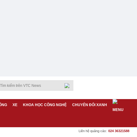
ỐNG
XE
KHOA HỌC CÔNG NGHỆ
CHUYỂN ĐỔI XANH
Liên hệ quảng cáo:
024 36321588