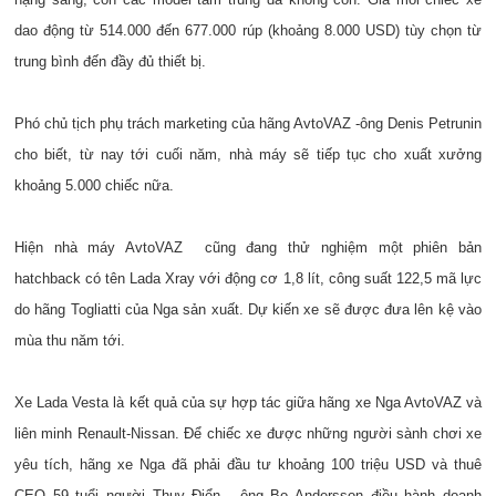
dao động từ 514.000 đến 677.000 rúp (khoảng 8.000 USD) tùy chọn từ
trung bình đến đầy đủ thiết bị.
Phó chủ tịch phụ trách marketing của hãng AvtoVAZ -ông Denis Petrunin
cho biết, từ nay tới cuối năm, nhà máy sẽ tiếp tục cho xuất xưởng
khoảng 5.000 chiếc nữa.
Hiện nhà máy AvtoVAZ cũng đang thử nghiệm một phiên bản
hatchback có tên Lada Xray với động cơ 1,8 lít, công suất 122,5 mã lực
do hãng Togliatti của Nga sản xuất. Dự kiến xe sẽ được đưa lên kệ vào
mùa thu năm tới.
Xe Lada Vesta là kết quả của sự hợp tác giữa hãng xe Nga AvtoVAZ và
liên minh Renault-Nissan. Để chiếc xe được những người sành chơi xe
yêu tích, hãng xe Nga đã phải đầu tư khoảng 100 triệu USD và thuê
CEO 59 tuổi người Thụy Điển - ông Bo Andersson điều hành doanh