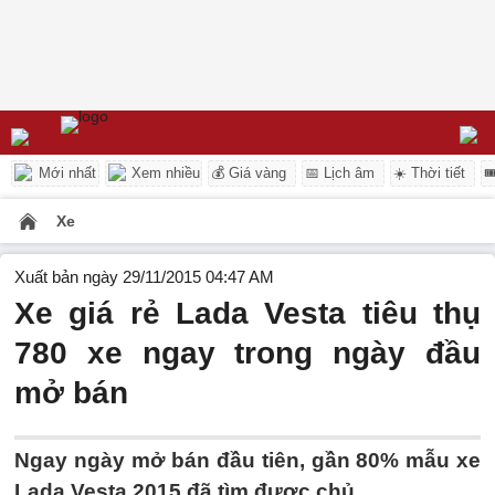
Mới nhất
Xem nhiều
💰 Giá vàng
📅 Lịch âm
☀️ Thời tiết

Xe
Xuất bản ngày 29/11/2015 04:47 AM
Xe giá rẻ Lada Vesta tiêu thụ
780 xe ngay trong ngày đầu
mở bán
Ngay ngày mở bán đầu tiên, gần 80% mẫu xe
Lada Vesta 2015 đã tìm được chủ.