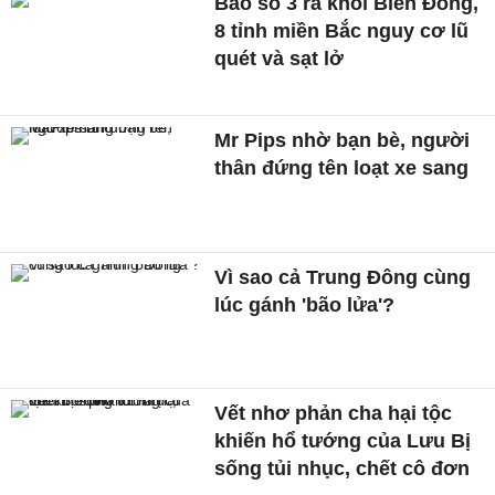
Bão số 3 ra khỏi Biển Đông,
8 tỉnh miền Bắc nguy cơ lũ
quét và sạt lở
Mr Pips nhờ bạn bè, người
thân đứng tên loạt xe sang
Vì sao cả Trung Đông cùng
lúc gánh 'bão lửa'?
Vết nhơ phản cha hại tộc
khiến hổ tướng của Lưu Bị
sống tủi nhục, chết cô đơn