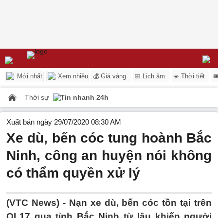
Mới nhất
Xem nhiều
💰 Giá vàng
📅 Lịch âm
☀️ Thời tiết

Thời sự
Tin nhanh 24h
Xuất bản ngày 29/07/2020 08:30 AM
Xe dù, bến cóc tung hoành Bắc
Ninh, công an huyện nói không
có thẩm quyền xử lý
(VTC News) -
Nạn xe dù, bến cóc tồn tại trên
QL17 qua tỉnh Bắc Ninh từ lâu khiến người