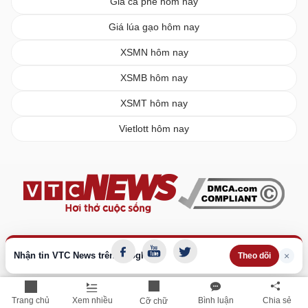
Giá cà phê hôm nay
Giá lúa gạo hôm nay
XSMN hôm nay
XSMB hôm nay
XSMT hôm nay
Vietlott hôm nay
Nhận tin VTC News trên Google
×
Theo dõi
Trang chủ
Xem nhiều
Bình luận
Chia sẻ
Cỡ chữ