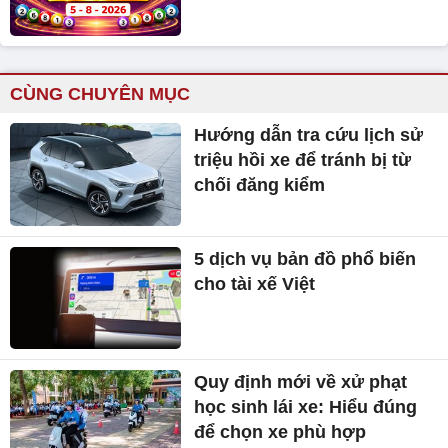
CÙNG CHUYÊN MỤC
Hướng dẫn tra cứu lịch sử
triệu hồi xe để tránh bị từ
chối đăng kiểm
5 dịch vụ bản đồ phổ biến
cho tài xế Việt
Quy định mới về xử phạt
học sinh lái xe: Hiểu đúng
để chọn xe phù hợp