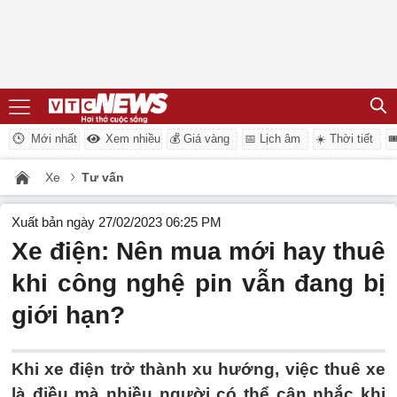
Mới nhất
Xem nhiều
💰 Giá vàng
📅 Lịch âm
☀️ Thời tiết

Xe
Tư vấn
Xuất bản ngày 27/02/2023 06:25 PM
Xe điện: Nên mua mới hay thuê
khi công nghệ pin vẫn đang bị
giới hạn?
Khi xe điện trở thành xu hướng, việc thuê xe
là điều mà nhiều người có thể cân nhắc khi