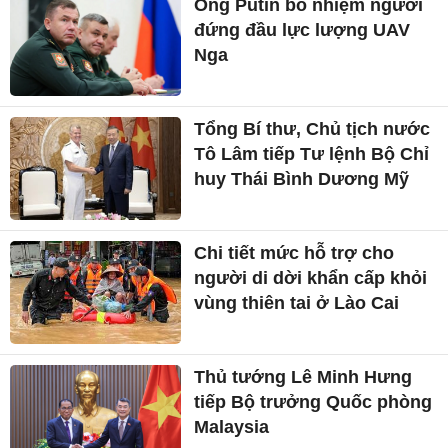
Ông Putin bổ nhiệm người
đứng đầu lực lượng UAV
Nga
Tổng Bí thư, Chủ tịch nước
Tô Lâm tiếp Tư lệnh Bộ Chỉ
huy Thái Bình Dương Mỹ
Chi tiết mức hỗ trợ cho
người di dời khẩn cấp khỏi
vùng thiên tai ở Lào Cai
Thủ tướng Lê Minh Hưng
tiếp Bộ trưởng Quốc phòng
Malaysia