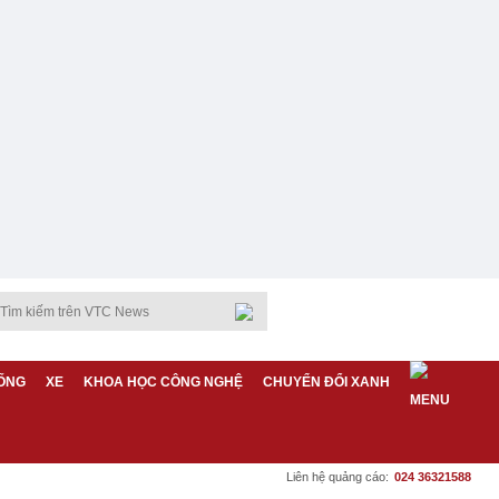
ỐNG
XE
KHOA HỌC CÔNG NGHỆ
CHUYỂN ĐỔI XANH
Liên hệ quảng cáo:
024 36321588