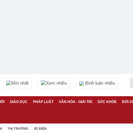
Mới nhất
Xem nhiều
Bình luận nhiều
IỚI
GIÁO DỤC
PHÁP LUẬT
VĂN HÓA - GIẢI TRÍ
SỨC KHỎE
ĐỜI S
ỆM
THỊ TRƯỜNG
XE ĐIỆN