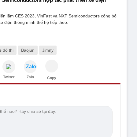
 Semiconductors hợp tác phát triển xe điện
riển lãm CES 2023, VinFast và NXP Semiconductors công bố
xe điện thông minh thế hệ tiếp theo.
e đô thị
Baojun
Jimny
Zalo
Twitter
Zalo
Copy