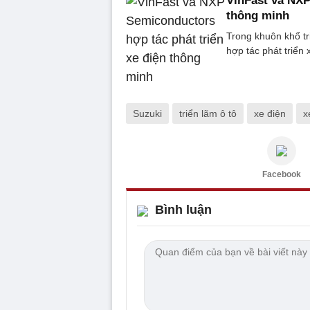
VinFast và NXP
thông minh
Trong khuôn khổ t
hợp tác phát triển 
Suzuki
triển lãm ô tô
xe điện
x
Facebook
Bình luận