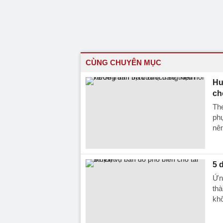
CÙNG CHUYÊN MỤC
Hư
ch
The
phụ
nên
5 
Ứn
thà
khô