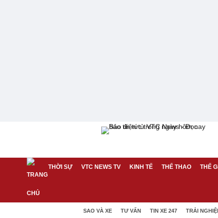
THỜI SỰ
VTC NEWS TV
KINH TẾ
THỂ THAO
THẾ G
SAO VÀ XE
TƯ VẤN
TIN XE 247
TRẢI NGHI