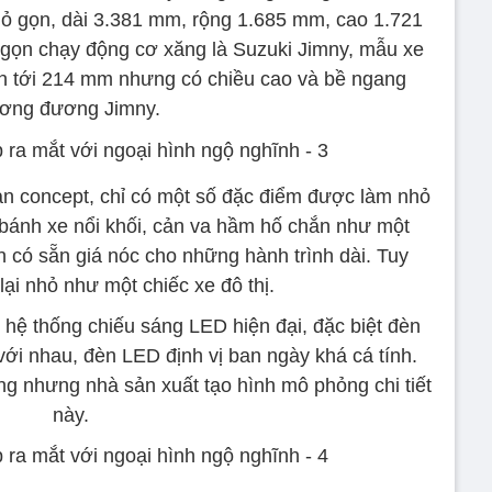
hỏ gọn, dài 3.381 mm, rộng 1.685 mm, cao 1.721
ọn chạy động cơ xăng là Suzuki Jimny, mẫu xe
n tới 214 mm nhưng có chiều cao và bề ngang
ương đương Jimny.
bản concept, chỉ có một số đặc điểm được làm nhỏ
 bánh xe nổi khối, cản va hầm hố chắn như một
n có sẵn giá nóc cho những hành trình dài. Tuy
lại nhỏ như một chiếc xe đô thị.
m hệ thống chiếu sáng LED hiện đại, đặc biệt đèn
với nhau, đèn LED định vị ban ngày khá cá tính.
g nhưng nhà sản xuất tạo hình mô phỏng chi tiết
này.