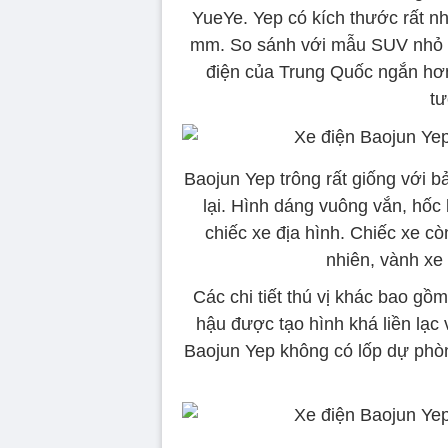
YueYe. Yep có kích thước rất n
mm. So sánh với mẫu SUV nhỏ g
điện của Trung Quốc ngắn hơ
t
Baojun Yep trông rất giống với 
lại. Hình dáng vuông vắn, hốc
chiếc xe địa hình. Chiếc xe cò
nhiên, vành xe 
Các chi tiết thú vị khác bao gồ
hậu được tạo hình khá liền lạc 
Baojun Yep không có lốp dự phòn