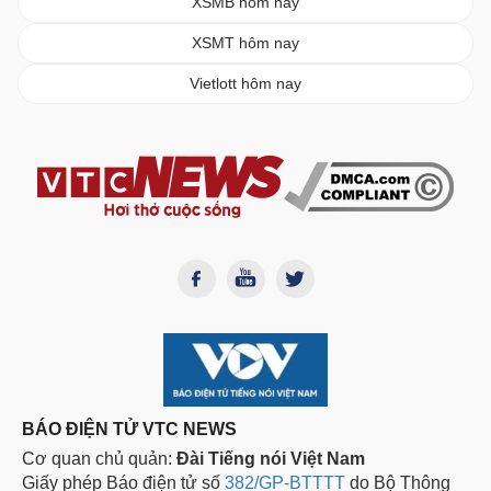
XSMB hôm nay
XSMT hôm nay
Vietlott hôm nay
BÁO ĐIỆN TỬ VTC NEWS
Cơ quan chủ quản:
Đài Tiếng nói Việt Nam
Giấy phép Báo điện tử số
382/GP-BTTTT
do Bộ Thông