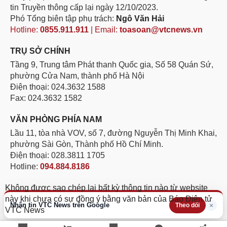
tin Truyền thông cấp lại ngày 12/10/2023.
Phó Tổng biên tập phụ trách:
Ngô Văn Hải
Hotline:
0855.911.911
| Email:
toasoan@vtcnews.vn
TRỤ SỞ CHÍNH
Tầng 9, Trung tâm Phát thanh Quốc gia, Số 58 Quán Sứ,
phường Cửa Nam, thành phố Hà Nội
Điện thoại: 024.3632 1588
Fax: 024.3632 1582
VĂN PHÒNG PHÍA NAM
Lầu 11, tòa nhà VOV, số 7, đường Nguyễn Thị Minh Khai,
phường Sài Gòn, Thành phố Hồ Chí Minh.
Điện thoại: 028.3811 1705
Hotline:
094.884.8186
Không được sao chép lại bất kỳ thông tin nào từ website
này khi chưa có sự đồng ý bằng văn bản của Báo Điện tử
Nhận tin VTC News trên Google
×
Theo dõi
VTC News