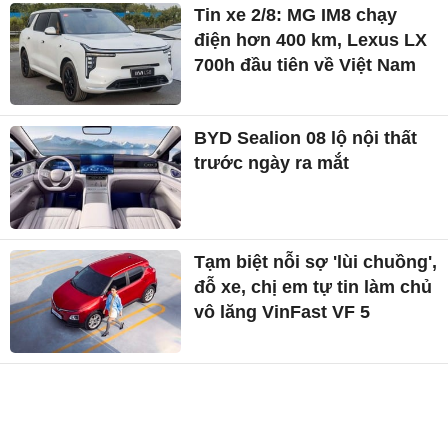
Tin xe 2/8: MG IM8 chạy
điện hơn 400 km, Lexus LX
700h đầu tiên về Việt Nam
BYD Sealion 08 lộ nội thất
trước ngày ra mắt
Tạm biệt nỗi sợ 'lùi chuồng',
đỗ xe, chị em tự tin làm chủ
vô lăng VinFast VF 5