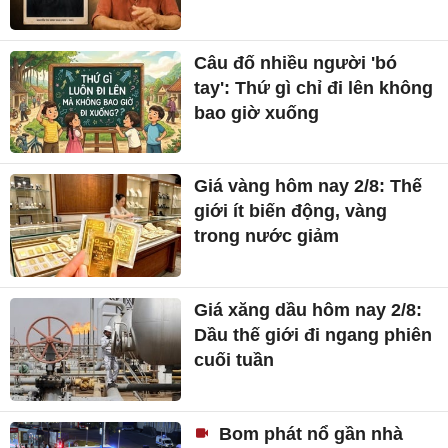
Câu đố nhiều người 'bó
tay': Thứ gì chỉ đi lên không
bao giờ xuống
Giá vàng hôm nay 2/8: Thế
giới ít biến động, vàng
trong nước giảm
Giá xăng dầu hôm nay 2/8:
Dầu thế giới đi ngang phiên
cuối tuần
Bom phát nổ gần nhà