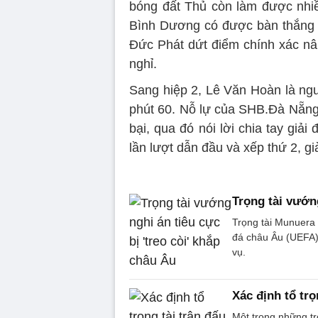
bóng đất Thủ còn làm được nhiề
Bình Dương có được bàn thắng m
Đức Phát dứt điểm chính xác nân
nghỉ.
Sang hiệp 2, Lê Văn Hoàn là ng
phút 60. Nỗ lự của SHB.Đà Nẵng
bại, qua đó nói lời chia tay gi
lần lượt dẫn đầu và xếp thứ 2, gi
Trọng tài vướng
Trọng tài Munuera 
đá châu Âu (UEFA) 
vụ.
Xác định tổ trọ
Một trong những tr