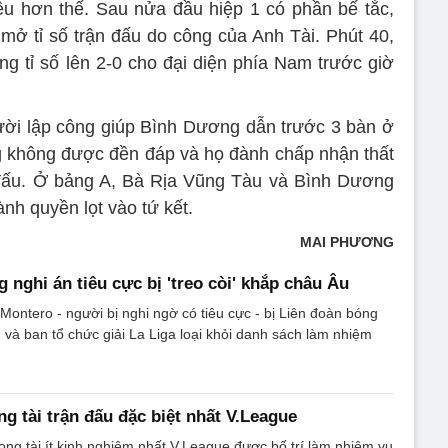
u hơn thế. Sau nửa đầu hiệp 1 có phần bế tắc,
ở tỉ số trận đấu do công của Anh Tài. Phút 40,
g tỉ số lên 2-0 cho đại diện phía Nam trước giờ
ười lập công giúp Bình Dương dẫn trước 3 bàn ở
 không được đền đáp và họ đành chấp nhận thất
ải đấu. Ở bảng A, Bà Rịa Vũng Tàu và Bình Dương
ành quyền lọt vào tứ kết.
MAI PHƯƠNG
 nghi án tiêu cực bị 'treo còi' khắp châu Âu
Montero - người bị nghi ngờ có tiêu cực - bị Liên đoàn bóng
và ban tổ chức giải La Liga loại khỏi danh sách làm nhiệm
ng tài trận đấu đặc biệt nhất V.League
ọng tài ít kinh nghiệm nhất V.League được bố trí làm nhiệm vụ