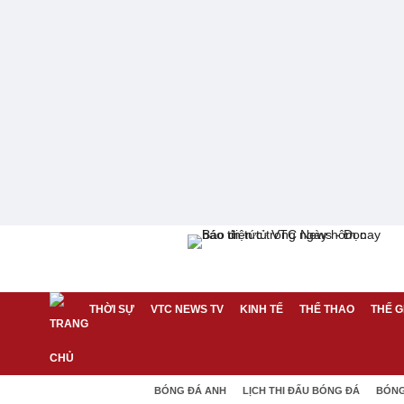
THỜI SỰ
VTC NEWS TV
KINH TẾ
THỂ THAO
THẾ G
BÓNG ĐÁ ANH
LỊCH THI ĐẤU BÓNG ĐÁ
BÓNG