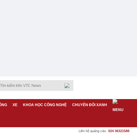
ỐNG
XE
KHOA HỌC CÔNG NGHỆ
CHUYỂN ĐỔI XANH
Liên hệ quảng cáo:
024 36321588