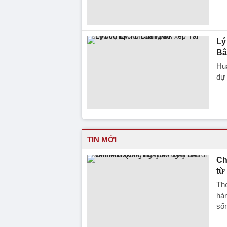
Lý
Bắ
Huấ
dự 
TIN MỚI
Ch
từ
The
hàn
sốn