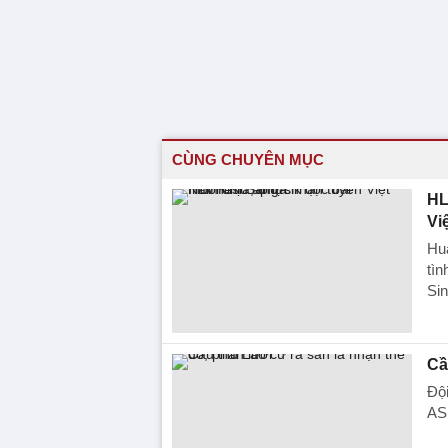
CÙNG CHUYÊN MỤC
HL
Vi
Hu
tìn
Si
Cầ
Đội
ASE