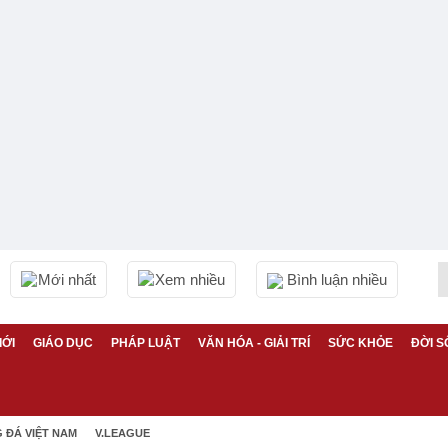
Mới nhất
Xem nhiều
Bình luận nhiều
IỚI
GIÁO DỤC
PHÁP LUẬT
VĂN HÓA - GIẢI TRÍ
SỨC KHỎE
ĐỜI S
 ĐÁ VIỆT NAM
V.LEAGUE