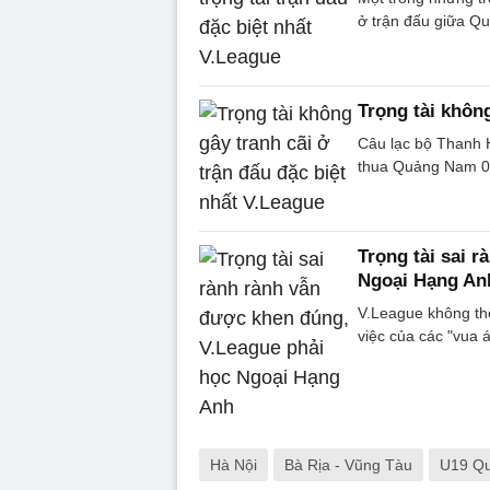
ở trận đấu giữa Q
Trọng tài không
Câu lạc bộ Thanh H
thua Quảng Nam 0-
Trọng tài sai 
Ngoại Hạng An
V.League không thể
việc của các "vua 
Hà Nội
Bà Rịa - Vũng Tàu
U19 Qu