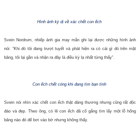
Hình ảnh kỳ dị về xác chết con ếch
Svein Nordrum, nhiếp ảnh gia may mắn ghi lại được những hình ảnh
nói: “Khi đó tôi đang trượt tuyết và phát hiện ra có cái gì đó trên mặt
băng, tôi lại gần và nhận ra đây là điều kỳ lạ nhất từng thấy”.
Con ếch chết cóng khi đang tìm bạn tình
Svein nói nhìn xác chết con ếch thật đáng thương nhưng cũng rất độc
đáo và đẹp. Theo ông, có lẽ con ếch đã cố gắng tìm lấy một lỗ hổng
băng nào đó để bơi vào bờ nhưng không thấy.