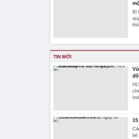
mộ
Bí
quy
thô
TIN MỚI
Vừ
đố
HLV
chi
Ind
15
Các
bé 