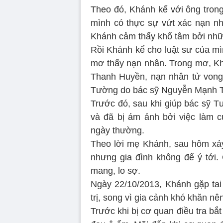
Theo đó, Khánh kể với ông trong 
mình có thực sự vứt xác nạn nhâ
Khánh cảm thấy khổ tâm bởi nhữn
Rồi Khánh kể cho luật sư của mì
mơ thấy nạn nhân. Trong mơ, K
Thanh Huyền, nạn nhân tử vong 
Tường do bác sỹ Nguyễn Mạnh Tườ
Trước đó, sau khi giúp bác sỹ T
và đã bị ám ảnh bởi việc làm 
ngày thường.
Theo lời mẹ Khánh, sau hôm xảy 
nhưng gia đình không để ý tới.
mang, lo sợ.
Ngày 22/10/2013, Khánh gặp ta
trị, song vì gia cảnh khó khăn n
Trước khi bị cơ quan điều tra b