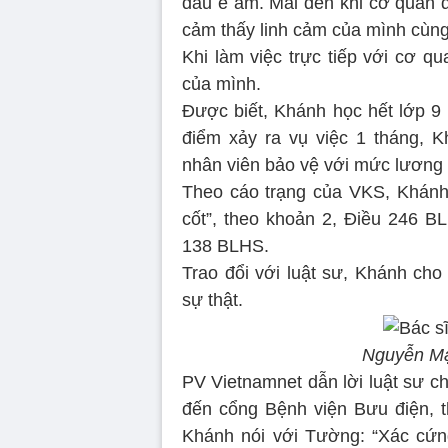
đau ê ẩm. Mãi đến khi cơ quan đ
cảm thấy linh cảm của mình cùng 
Khi làm việc trực tiếp với cơ q
của mình.
Được biết, Khánh học hết lớp 9 
điểm xảy ra vụ việc 1 tháng,
nhân viên bảo vệ với mức lương t
Theo cáo trạng của VKS, Khánh b
cốt”, theo khoản 2, Điều 246 BL
138 BLHS.
Trao đổi với luật sư, Khánh cho
sự thật.
Nguyễn Mạ
PV Vietnamnet dẫn lời luật sư c
đến cổng Bệnh viện Bưu điện, 
Khánh nói với Tường: “Xác cứn