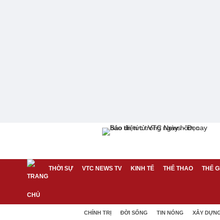
THỜI SỰ
VTC NEWS TV
KINH TẾ
THỂ THAO
THẾ G
CHÍNH TRỊ
ĐỜI SỐNG
TIN NÓNG
XÂY DỰN