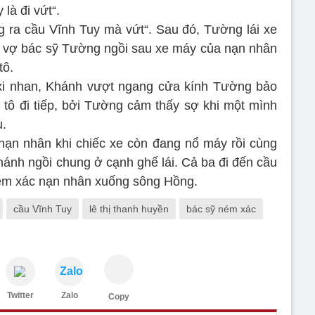
là đi vứt“.
 ra cầu Vĩnh Tuy mà vứt“. Sau đó, Tường lái xe
, vợ bác sỹ Tường ngồi sau xe máy của nạn nhân
tô.
xi nhan, Khánh vượt ngang cửa kính Tường bảo
 ô tô đi tiếp, bởi Tường cảm thấy sợ khi một mình
u.
nạn nhân khi chiếc xe còn đang nổ máy rồi cùng
hánh ngồi chung ở cạnh ghế lái. Cả ba đi đến cầu
ém xác nạn nhân xuống sông Hồng.
cầu Vĩnh Tuy
lê thị thanh huyền
bác sỹ ném xác
Zalo
Twitter
Zalo
Copy