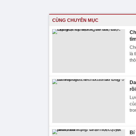
CÙNG CHUYÊN MỤC
Ch
tì
Ch
là 
thô
Da
rồ
Lực
của
tr
Bí