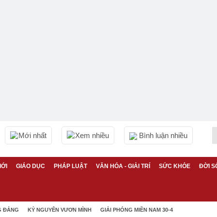
Mới nhất
Xem nhiều
Bình luận nhiều
IỚI
GIÁO DỤC
PHÁP LUẬT
VĂN HÓA - GIẢI TRÍ
SỨC KHỎE
ĐỜI S
G ĐẢNG
KỶ NGUYÊN VƯƠN MÌNH
GIẢI PHÓNG MIỀN NAM 30-4