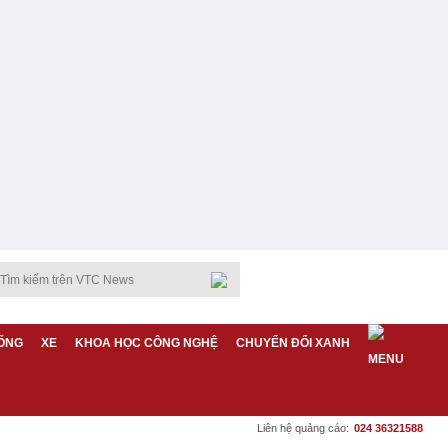
ỐNG
XE
KHOA HỌC CÔNG NGHỆ
CHUYỂN ĐỔI XANH
Liên hệ quảng cáo:
024 36321588