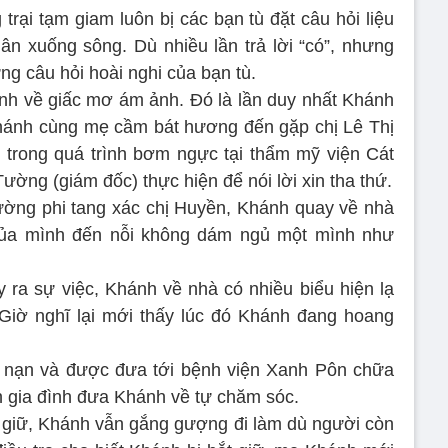
trại tạm giam luôn bị các bạn tù đặt câu hỏi liệu
n xuống sông. Dù nhiều lần trả lời “có”, nhưng
g câu hỏi hoài nghi của bạn tù.
nh về giấc mơ ám ảnh. Đó là lần duy nhất Khánh
hánh cùng mẹ cầm bát hương đến gặp chị Lê Thị
trong quá trình bơm ngực tại thẩm mỹ viện Cát
ng (giám đốc) thực hiện để nói lời xin tha thứ.
ường phi tang xác chị Huyền, Khánh quay về nhà
của mình đến nỗi không dám ngủ một mình như
ra sự việc, Khánh về nhà có nhiều biểu hiện lạ
 Giờ nghĩ lại mới thấy lúc đó Khánh đang hoang
i nạn và được đưa tới bệnh viện Xanh Pôn chữa
ên gia đình đưa Khánh về tự chăm sóc.
ắt giữ, Khánh vẫn gắng gượng đi làm dù người còn