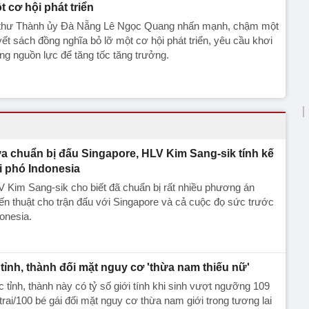
t cơ hội phát triển
 thư Thành ủy Đà Nẵng Lê Ngọc Quang nhấn mạnh, chậm một
ết sách đồng nghĩa bỏ lỡ một cơ hội phát triển, yêu cầu khơi
ng nguồn lực để tăng tốc tăng trưởng.
a chuẩn bị đấu Singapore, HLV Kim Sang-sik tính kế
i phó Indonesia
 Kim Sang-sik cho biết đã chuẩn bị rất nhiều phương án
ến thuật cho trận đấu với Singapore và cả cuộc đọ sức trước
onesia.
 tỉnh, thành đối mặt nguy cơ 'thừa nam thiếu nữ'
 tỉnh, thành này có tỷ số giới tính khi sinh vượt ngưỡng 109
trai/100 bé gái đối mặt nguy cơ thừa nam giới trong tương lai