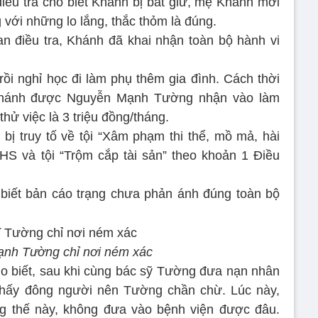
iều tra cho biết Khánh bị bắt giữ, mẹ Khánh mới
với những lo lắng, thắc thỏm là đúng.
uan điều tra, Khánh đã khai nhận toàn bộ hành vi
rồi nghỉ học đi làm phụ thêm gia đình. Cách thời
 Khánh được Nguyễn Mạnh Tường nhận vào làm
hử việc là 3 triệu đồng/tháng.
ị truy tố về tội “Xâm phạm thi thể, mồ mả, hài
HS và tội “Trộm cắp tài sản” theo khoản 1 Điều
 biết bản cáo trạng chưa phản ánh đúng toàn bộ
nh Tường chỉ nơi ném xác
ho biết, sau khi cùng bác sỹ Tường đưa nạn nhân
thấy đông người nên Tường chần chừ. Lúc này,
g thế này, không đưa vào bệnh viện được đâu.