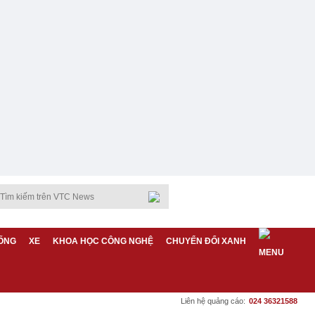
ỐNG
XE
KHOA HỌC CÔNG NGHỆ
CHUYỂN ĐỔI XANH
Liên hệ quảng cáo:
024 36321588