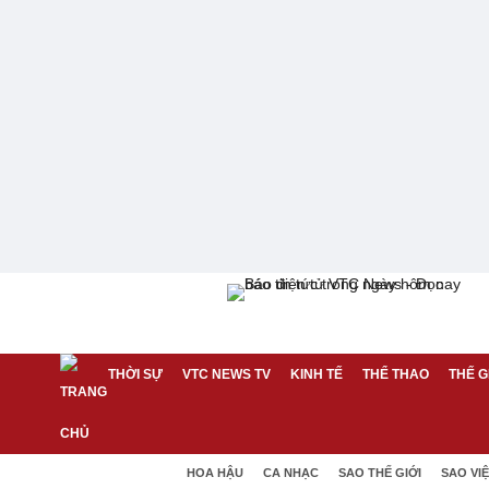
THỜI SỰ
VTC NEWS TV
KINH TẾ
THỂ THAO
THẾ G
HOA HẬU
CA NHẠC
SAO THẾ GIỚI
SAO VI