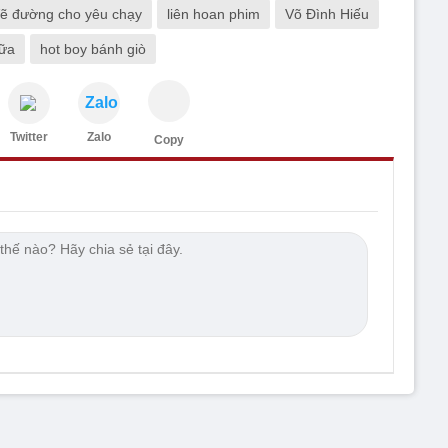
ẽ đường cho yêu chạy
liên hoan phim
Võ Đình Hiếu
nữa
hot boy bánh giò
Zalo
Twitter
Zalo
Copy