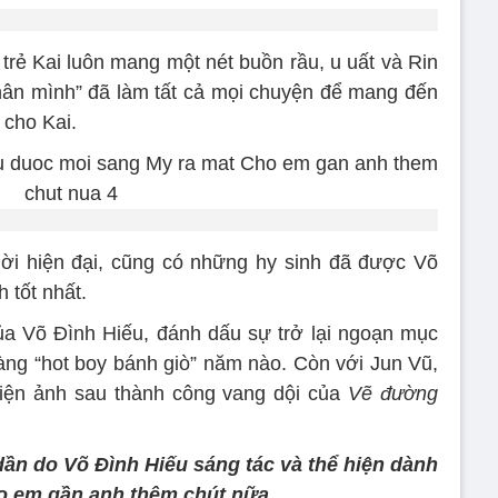
 trẻ Kai luôn mang một nét buồn rầu, u uất và Rin
thân mình” đã làm tất cả mọi chuyện để mang đến
i cho Kai.
hời hiện đại, cũng có những hy sinh đã được Võ
 tốt nhất.
ủa Võ Đình Hiếu, đánh dấu sự trở lại ngoạn mục
àng “hot boy bánh giò” năm nào. Còn với Jun Vũ,
điện ảnh sau thành công vang dội của
Vẽ đường
dần do Võ Đình Hiếu sáng tác và thể hiện dành
o em gần anh thêm chút nữa