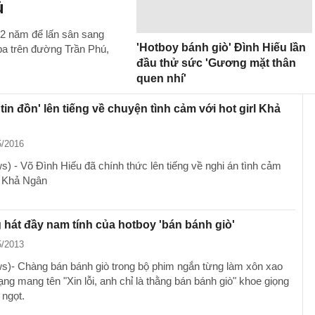
ủ
 2 năm để lấn sân sang
'Hotboy bánh giò' Đình Hiếu lần
pa trên đường Trần Phú,
đầu thử sức 'Gương mặt thân
quen nhí'
 tin đồn' lên tiếng về chuyện tình cảm với hot girl Khả
5/2016
) - Võ Đình Hiếu đã chính thức lên tiếng về nghi án tình cảm
rl Khả Ngân
 hát đầy nam tính của hotboy 'bán bánh giò'
5/2013
)- Chàng bán bánh giò trong bộ phim ngắn từng làm xôn xao
ng mang tên "Xin lỗi, anh chỉ là thằng bán bánh giò" khoe giọng
 ngọt.