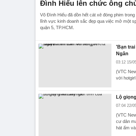
Đình Hiếu lên chức ông ch
Võ Đình Hiếu đã dồn hết cát xê đóng phim trong
lĩnh vực kinh doanh sắc đẹp qua việc mở một s
quận 5, TP.HCM.
'Bạn trai
Ngân
03:12 15/0
(VTC News
với hotgi
Lộ giọng
07:04 22/0
(VTC News
cư dân mạ
hát ấm và