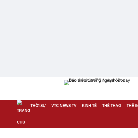
THỜI SỰ
VTC NEWS TV
KINH TẾ
THỂ THAO
THẾ G