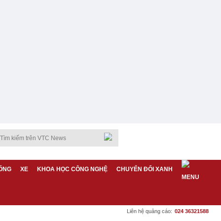
ỐNG
XE
KHOA HỌC CÔNG NGHỆ
CHUYỂN ĐỔI XANH
Liên hệ quảng cáo:
024 36321588