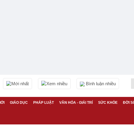
Mới nhất
Xem nhiều
Bình luận nhiều
IỚI
GIÁO DỤC
PHÁP LUẬT
VĂN HÓA - GIẢI TRÍ
SỨC KHỎE
ĐỜI S