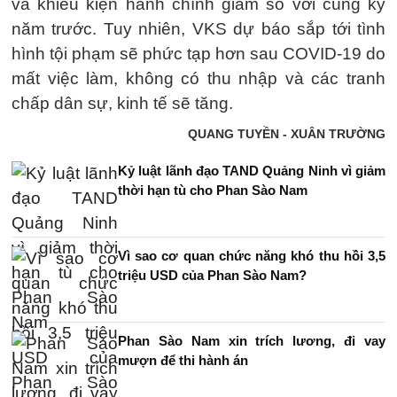
và khiếu kiện hành chính giảm so với cùng kỳ
năm trước. Tuy nhiên, VKS dự báo sắp tới tình
hình tội phạm sẽ phức tạp hơn sau COVID-19 do
mất việc làm, không có thu nhập và các tranh
chấp dân sự, kinh tế sẽ tăng.
QUANG TUYỀN - XUÂN TRƯỜNG
Kỷ luật lãnh đạo TAND Quảng Ninh vì giảm
thời hạn tù cho Phan Sào Nam
Vì sao cơ quan chức năng khó thu hồi 3,5
triệu USD của Phan Sào Nam?
Phan Sào Nam xin trích lương, đi vay
mượn để thi hành án