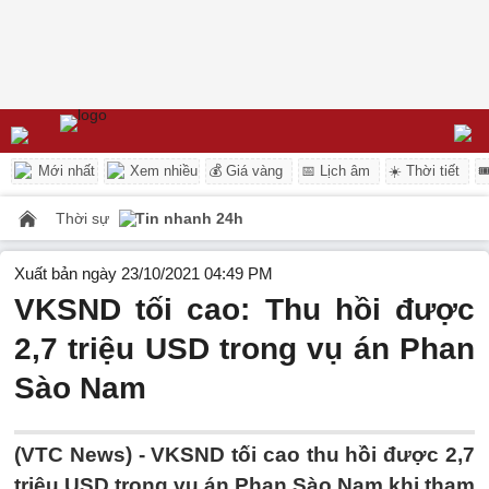
Mới nhất
Xem nhiều
💰 Giá vàng
📅 Lịch âm
☀️ Thời tiết

Thời sự
Tin nhanh 24h
Xuất bản ngày 23/10/2021 04:49 PM
VKSND tối cao: Thu hồi được
2,7 triệu USD trong vụ án Phan
Sào Nam
(VTC News) -
VKSND tối cao thu hồi được 2,7
triệu USD trong vụ án Phan Sào Nam khi tham