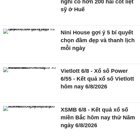
nghi có hơn 200 hài cốt liệt
sỹ ở Huế
Nini House gợi ý 5 bí quyết
chọn đầm đẹp và thanh lịch
mỗi ngày
Vietlott 6/8 - Xổ số Power
6/55 - Kết quả xổ số Vietlott
hôm nay 6/8/2026
XSMB 6/8 - Kết quả xổ số
miền Bắc hôm nay thứ Năm
ngày 6/8/2026