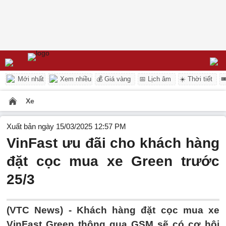
Mới nhất
Xem nhiều
💰 Giá vàng
📅 Lịch âm
☀️ Thời tiết

Xe
Xuất bản ngày 15/03/2025 12:57 PM
VinFast ưu đãi cho khách hàng
đặt cọc mua xe Green trước
25/3
(VTC News) -
Khách hàng đặt cọc mua xe
VinFast Green thông qua GSM sẽ có cơ hội