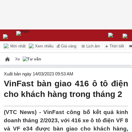
Mới nhất
Xem nhiều
💰 Giá vàng
📅 Lịch âm
☀️ Thời tiết

Xe
Tư vấn
Xuất bản ngày 14/03/2023 09:53 AM
VinFast bàn giao 416 ô tô điện
cho khách hàng trong tháng 2
(VTC News) -
VinFast công bố kết quả kinh
doanh tháng 2/2023, với 416 xe ô tô điện VF 8
và VF e34 được bàn giao cho khách hàng,