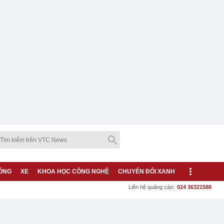
ỐNG
XE
KHOA HỌC CÔNG NGHỆ
CHUYỂN ĐỔI XANH
Liên hệ quảng cáo:
024 36321588