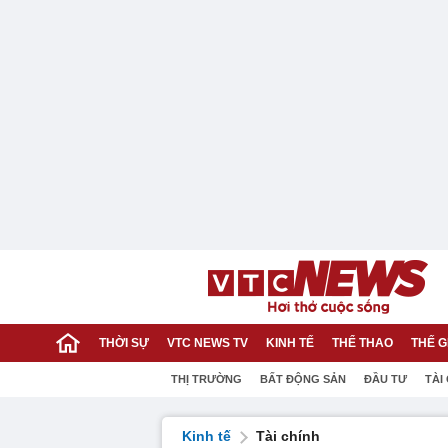
THỜI SỰ
VTC NEWS TV
KINH TẾ
THỂ THAO
THẾ G
THỊ TRƯỜNG
BẤT ĐỘNG SẢN
ĐẦU TƯ
TÀI
Kinh tế
Tài chính