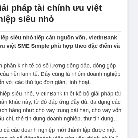
ải pháp tài chính ưu việt
iệp siêu nhỏ
iệp siêu nhỏ tiếp cận nguồn vốn, VietinBank
h ưu việt SME Simple phù hợp theo đặc điểm và
h phần kinh tế có số lượng đông đảo, đóng góp
 của nền kinh tế. Đây cũng là nhóm doanh nghiệp
n với các thủ tục đơn giản, linh hoạt.
ệp siêu nhỏ, VietinBank thiết kế bộ giải pháp tài
hân khúc này, từ đó đáp ứng đầy đủ, đa dạng các
ách hàng như: cho vay trung dài hạn, cho vay vốn
u chi, thẻ tín dụng doanh nghiệp, thư tín dụng…
ho cả các doanh nghiệp mới thành lập được một