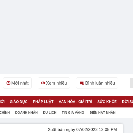
Mới nhất
Xem nhiều
Bình luận nhiều
IỚI
GIÁO DỤC
PHÁP LUẬT
VĂN HÓA - GIẢI TRÍ
SỨC KHỎE
ĐỜI S
 CHÍNH
DOANH NHÂN
DU LỊCH
TIN GIÁ VÀNG
ĐIỆN HẠT NHÂN
Xuất bản ngày 07/02/2023 12:05 PM