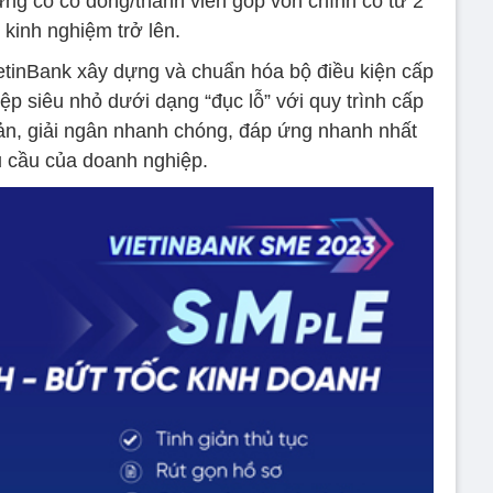
g có cổ đông/thành viên góp vốn chính có từ 2
kinh nghiệm trở lên.
ietinBank xây dựng và chuẩn hóa bộ điều kiện cấp
ệp siêu nhỏ dưới dạng “đục lỗ” với quy trình cấp
giản, giải ngân nhanh chóng, đáp ứng nhanh nhất
 cầu của doanh nghiệp.