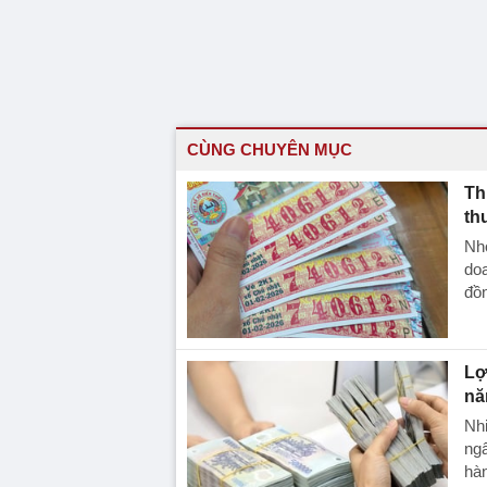
CÙNG CHUYÊN MỤC
Th
th
Nh
doa
đồ
Lơ
n
Nhi
ngâ
hà