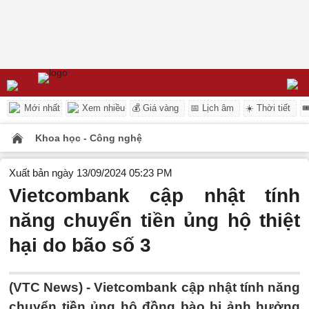
Mới nhất
Xem nhiều
💰 Giá vàng
📅 Lịch âm
☀️ Thời tiết

Khoa học - Công nghệ
Xuất bản ngày 13/09/2024 05:23 PM
Vietcombank cập nhật tính
năng chuyển tiền ủng hộ thiệt
hại do bão số 3
(VTC News) -
Vietcombank cập nhật tính năng
chuyển tiền ủng hộ đồng bào bị ảnh hưởng