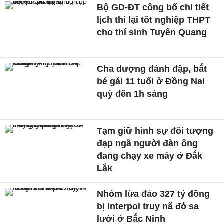
Bộ GD-ĐT công bố chi tiết
lịch thi lại tốt nghiệp THPT
cho thí sinh Tuyên Quang
Cha dượng đánh đập, bắt
bé gái 11 tuổi ở Đồng Nai
quỳ đến 1h sáng
Tạm giữ hình sự đối tượng
đạp ngã người đàn ông
đang chạy xe máy ở Đắk
Lắk
Nhóm lừa đảo 327 tỷ đồng
bị Interpol truy nã đỏ sa
lưới ở Bắc Ninh