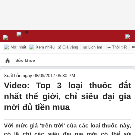
Mới nhất
Xem nhiều
💰 Giá vàng
📅 Lịch âm
☀️ Thời tiết

Sức khỏe
Xuất bản ngày 08/09/2017 05:30 PM
Video: Top 3 loại thuốc đắt
nhất thế giới, chỉ siêu đại gia
mới đủ tiền mua
Với mức giá 'trên trời' của các loại thuốc này,
có lẽ chỉ các siêu đại gia mới có thể sử