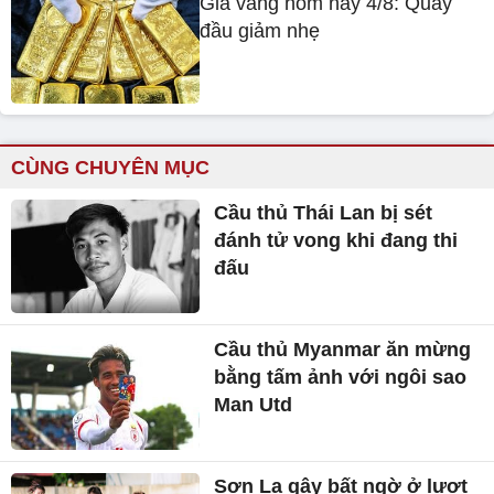
Giá vàng hôm nay 4/8: Quay
đầu giảm nhẹ
CÙNG CHUYÊN MỤC
Cầu thủ Thái Lan bị sét
đánh tử vong khi đang thi
đấu
Cầu thủ Myanmar ăn mừng
bằng tấm ảnh với ngôi sao
Man Utd
Sơn La gây bất ngờ ở lượt