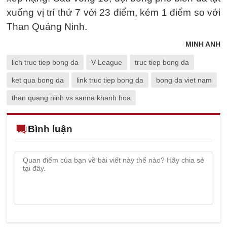
xuống vị trí thứ 7 với 23 điểm, kém 1 điểm so với
Than Quảng Ninh.
MINH ANH
lich truc tiep bong da
V League
truc tiep bong da
ket qua bong da
link truc tiep bong da
bong da viet nam
than quang ninh vs sanna khanh hoa
Bình luận