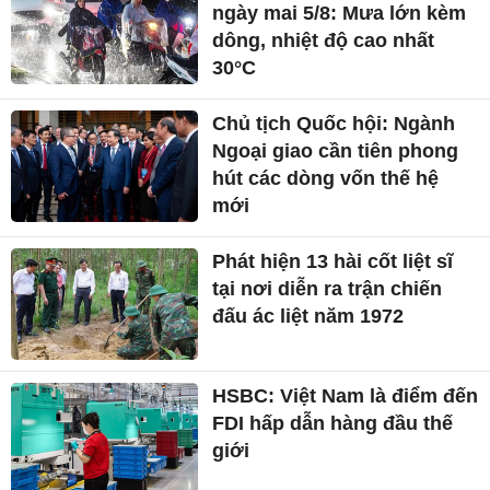
ngày mai 5/8: Mưa lớn kèm
dông, nhiệt độ cao nhất
30°C
Chủ tịch Quốc hội: Ngành
Ngoại giao cần tiên phong
hút các dòng vốn thế hệ
mới
Phát hiện 13 hài cốt liệt sĩ
tại nơi diễn ra trận chiến
đấu ác liệt năm 1972
HSBC: Việt Nam là điểm đến
FDI hấp dẫn hàng đầu thế
giới