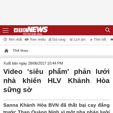
Mới nhất
Xem nhiều
💰 Giá vàng
📅 Lịch âm
☀️ Thời tiết

Thể thao
Xuất bản ngày 28/06/2017 10:44 PM
Video 'siêu phẩm' phản lưới
nhà khiến HLV Khánh Hòa
sững sờ
Sanna Khánh Hòa BVN đã thất bại cay đắng
trước Than Quảng Ninh vì một pha phản lưới