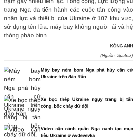
trạm gây nhiễu liên lạc. Tổng cộng, Lực lượng vũ
trang Nga đã tiến hành các cuộc tấn công vào
nhân lực và thiết bị của Ukraine ở 107 khu vực,
sử dụng tên lửa, máy bay không người lái và hệ
thống pháo binh.
KÔNG ANH
(Nguồn: Sputnik)
Máy bay ném bom Nga phá hủy căn cứ
Ukraine trên đảo Rắn
Xe bọc thép Ukraine ngụy trang bị tấn
công, bốc cháy dữ dội
Video cận cảnh quân Nga oanh tạc mục
tiêu Ukraine ở Avdeyevka