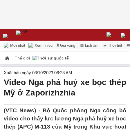
Mới nhất
Xem nhiều
💰 Giá vàng
📅 Lịch âm
☀️ Thời tiết

Thế giới
Thời sự quốc tế
Xuất bản ngày 03/10/2023 06:28 AM
Video Nga phá huỷ xe bọc thép
Mỹ ở Zaporizhzhia
(VTC News) -
Bộ Quốc phòng Nga công bố
video cho thấy lực lượng Nga phá huỷ xe bọc
thép (APC) M-113 của Mỹ trong Khu vực hoạt