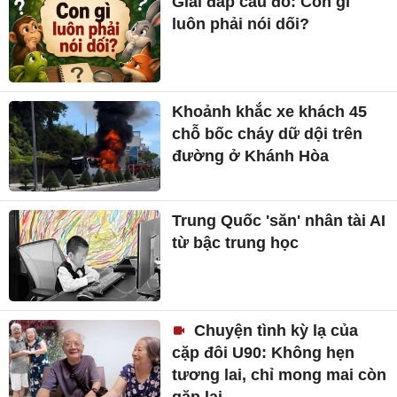
Giải đáp câu đố: Con gì
luôn phải nói dối?
Khoảnh khắc xe khách 45
chỗ bốc cháy dữ dội trên
đường ở Khánh Hòa
Trung Quốc 'săn' nhân tài AI
từ bậc trung học
Chuyện tình kỳ lạ của
cặp đôi U90: Không hẹn
tương lai, chỉ mong mai còn