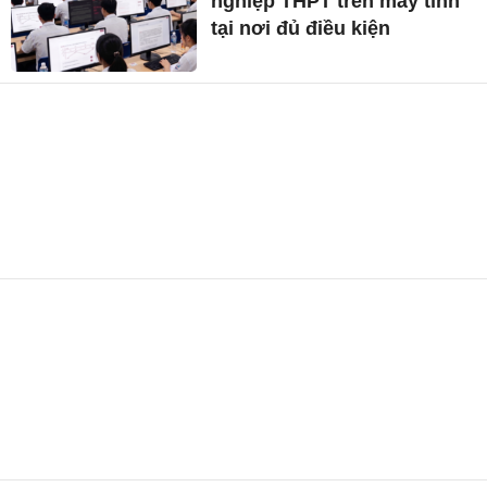
nghiệp THPT trên máy tính
tại nơi đủ điều kiện