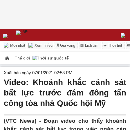
Mới nhất
Xem nhiều
💰 Giá vàng
📅 Lịch âm
☀️ Thời tiết

Thế giới
Thời sự quốc tế
Xuất bản ngày 07/01/2021 02:58 PM
Video: Khoảnh khắc cảnh sát
bất lực trước đám đông tấn
công tòa nhà Quốc hội Mỹ
(VTC News) -
Đoạn video cho thấy khoảnh
khắc cảnh sát bất lực trong việc ngăn cản