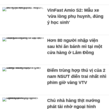
VinFast Amio S2: Mẫu xe
'vừa lòng phụ huynh, đúng
ý học sinh'
Hơn 80 người nhập viện
sau khi ăn bánh mì tại một
cửa hàng ở Lâm Đồng
Điểm trùng hợp thú vị của 2
nam NSƯT điển trai nhất nhì
phim giờ vàng VTV
Chủ nhà hàng thịt nướng
phát tài nhờ ngoại hình