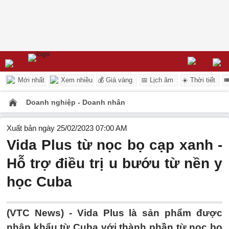
Mới nhất
Xem nhiều
💰 Giá vàng
📅 Lịch âm
☀️ Thời tiết

Doanh nghiệp - Doanh nhân
Xuất bản ngày 25/02/2023 07:00 AM
Vida Plus từ nọc bọ cạp xanh -
Hỗ trợ điều trị u bướu từ nền y
học Cuba
(VTC News) -
Vida Plus là sản phẩm được
nhập khẩu từ Cuba với thành phần từ nọc bọ